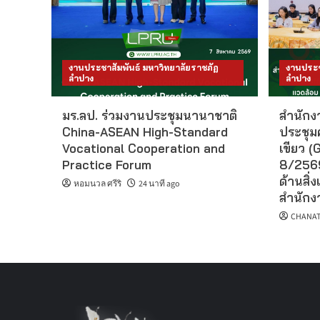
งานประชาสัมพันธ์ มหาวิทยาลัยราชภัฏ
งานประช
ลำปาง
ลำปาง
มร.ลป. ร่วมงานประชุมนานาชาติ
สำนักงา
China-ASEAN High-Standard
ประชุม
Vocational Cooperation and
เขียว (G
Practice Forum
8/2569
ด้านสิ่ง
หอมนวล ศรีริ
24 นาที ago
สำนักงา
CHANAT