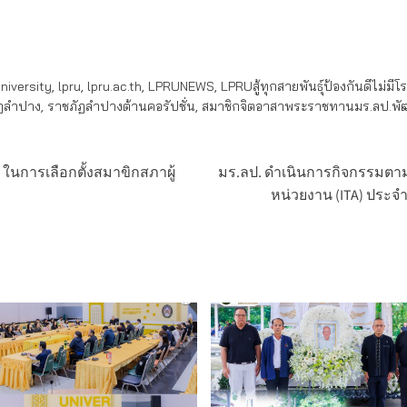
iversity
,
lpru
,
lpru.ac.th
,
LPRUNEWS
,
LPRUสู้ทุกสายพันธุ์ป้องกันดีไม่มีโ
ฏลำปาง
,
ราชภัฏลำปางต้านคอรัปชั่น
,
สมาชิกจิตอาสาพระราชทานมร.ลป.พัฒ
) ในการเลือกตั้งสมาขิกสภาผู้
มร.ลป. ดำเนินการกิจกรรมต
หน่วยงาน (ITA) ประ