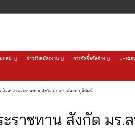
มร.ลป.
ข่าวรับสมัครงาน
การจัดซื้อจัดจ้าง
LPRU
กจิตอาสาพระราชทาน สังกัด มร.ลป. พัฒนาภูมิทัศน์
ะราชทาน สังกัด มร.ลป