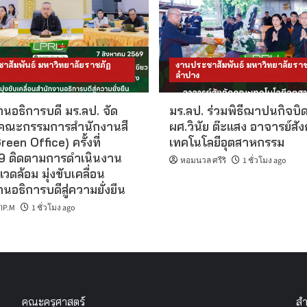
าสัมพันธ์ มหาวิทยาลัยราชภัฏ
งานประชาสัมพันธ์ มหาวิทยาลัยราช
ลำปาง
นอธิการบดี มร.ลป. จัด
มร.ลป. ร่วมพิธีฌาปนกิจบิ
คณะกรรมการสำนักงานสี
ผศ.วินัย ต๊ะแสง อาจารย์สั
reen Office) ครั้งที่
เทคโนโลยีอุตสาหกรรม
 ติดตามการดำเนินงาน
หอมนวล ศรีริ
1 ชั่วโมง ago
แวดล้อม มุ่งขับเคลื่อน
นอธิการบดีสู่ความยั่งยืน
IP.M
1 ชั่วโมง ago
คณะครุศาสตร์
สำ