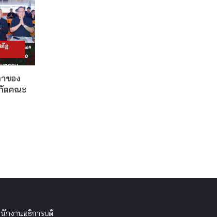
ภัฏ
ดาของ
งกัดคณะ
นักงานอธิการบดี