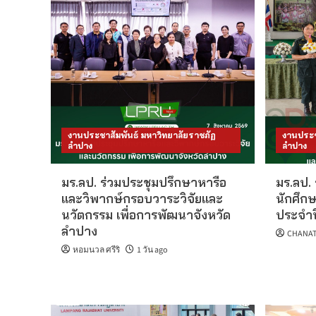
งานประชาสัมพันธ์ มหาวิทยาลัยราชภัฏ
งานประช
ลำปาง
ลำปาง
มร.ลป. ร่วมประชุมปรึกษาหารือ
มร.ลป. 
และวิพากษ์กรอบวาระวิจัยและ
นักศึกษ
นวัตกรรม เพื่อการพัฒนาจังหวัด
ประจำป
ลำปาง
CHANAT
หอมนวล ศรีริ
1 วัน ago