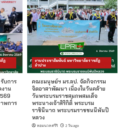
ประกาศรายชื่อผู้ผ่าน
เกณฑ์การสอบแข่งขันเป็น
พนักงานมหาวิทยาลัย
4
ตำแหน่งประเภทวิชาการ
งบรายได้
ข่าวรับสมัครงาน
มหาวิทยาลัย
ประจำปี 2569
ประกาศรายชื่อผู้ผ่าน
เกณฑ์การสอบแข่งขันเป็น
ภัฏ
งานประชาสัมพันธ์ มหาวิทยาลัยราชภัฏ
5
ลำปาง
พนักงานมหาวิทยาลัย
ตำแหน่งประเภทวิชาการ
รับการ
คณะมนุษย์ฯ มร.ลป. จัดกิจกรรม
ลงาน
จิตอาสาพัฒนา เนื่องในวันคล้าย
2569
วันพระบรมราชสมภพสมเด็จ
ณภาพการ
พระนางเจ้าสิริกิติ์ พระบรม
ราชินีนาถ พระบรมราชชนนีพันปี
หลวง
หอมนวล ศรีริ
2 วัน ago