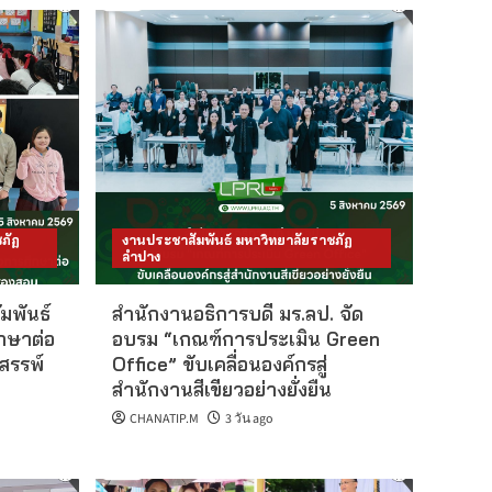
ภัฏ
งานประชาสัมพันธ์ มหาวิทยาลัยราชภัฏ
ลำปาง
มพันธ์
สำนักงานอธิการบดี มร.ลป. จัด
กษาต่อ
อบรม “เกณฑ์การประเมิน Green
สรรพ์
Office” ขับเคลื่อนองค์กรสู่
สำนักงานสีเขียวอย่างยั่งยืน
CHANATIP.M
3 วัน ago