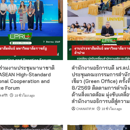
าสัมพันธ์ มหาวิทยาลัยราชภัฏ
งานประชาสัมพันธ์ มหาวิทยาลัยราช
ลำปาง
 ร่วมงานประชุมนานาชาติ
สำนักงานอธิการบดี มร.ลป.
ASEAN High-Standard
ประชุมคณะกรรมการสำนัก
onal Cooperation and
เขียว (Green Office) ครั้งที
ce Forum
8/2569 ติดตามการดำเนิ
ด้านสิ่งแวดล้อม มุ่งขับเคลื่
ศรีริ
18 ชั่วโมง ago
สำนักงานอธิการบดีสู่ความยั
CHANATIP.M
18 ชั่วโมง ago