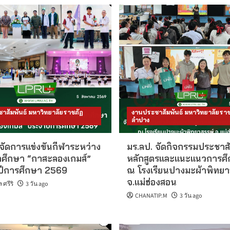
าสัมพันธ์ มหาวิทยาลัยราชภัฏ
งานประชาสัมพันธ์ มหาวิทยาลัยราช
ลำปาง
จัดการแข่งขันกีฬาระหว่าง
มร.ลป. จัดกิจกรรมประชาสั
ศึกษา “กาสะลองเกมส์”
หลักสูตรและแนะแนวการศึ
ีการศึกษา 2569
ณ โรงเรียนปางมะผ้าพิทยา
จ.แม่ฮ่องสอน
ศรีริ
3 วัน ago
CHANATIP.M
3 วัน ago