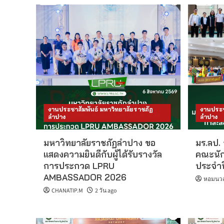
งานประชาสัมพันธ์ มหาวิทยาลัยราชภัฏ
งานประช
ลำปาง
ลำปาง
มหาวิทยาลัยราชภัฏลำปาง ขอ
มร.ลป. 
แสดงความยินดีกับผู้ได้รับรางวัล
คณะนัก
การประกวด LPRU
ประจำป
AMBASSADOR 2026
หอมนวล 
CHANATIP.M
2 วัน ago