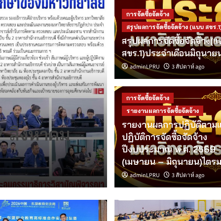
การจัดซื้อจัดจ้าง
สรุปผลการจัดซื้อจัดจ้าง (แบบ สขร.1
สรุปผลการจัดซื้อจัดจ้าง(
สขร.1)ประจำเดือนมิถุนา
adminLPRU
3 สัปดาห์ ago
งานประชาสัมพันธ์ มหาวิทยาลัยราชภ
มร.ลป. ร่วมง
การจัดซื้อจัดจ้าง
China-ASEAN
รายงานผลการจัดซื้อจัดจ้าง
รายงานผลการปฏิบัติตาม
7 สิงหาคม
Vocational C
ปฏิบัติการจัดซื้อจัดจ้าง
ปีงบประมาณ พ.ศ. 2569
Practice For
(เมษายน – มิถุนายน)ไตร
หอมนวล ศรีริ
adminLPRU
18 ชั่วโมง ago
3 สัปดาห์ ago