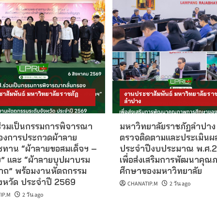
าสัมพันธ์ มหาวิทยาลัยราชภัฏ
งานประชาสัมพันธ์ มหาวิทยาลัยราช
ลำปาง
ร่วมเป็นกรรมการพิจารณา
มหาวิทยาลัยราชภัฏลำปาง 
รองการประกวดผ้าลาย
ตรวจติดตามและประเมินผ
ทาน “ผ้าลายขอสมเด็จฯ –
ประจำปีงบประมาณ พ.ศ.
าฯ” และ “ผ้าลายบุปผาบรม
เพื่อส่งเสริมการพัฒนาคุ
นาถ” พร้อมงานหัตถกรรม
ศึกษาของมหาวิทยาลัย
ังหวัด ประจำปี 2569
CHANATIP.M
2 วัน ago
IP.M
2 วัน ago