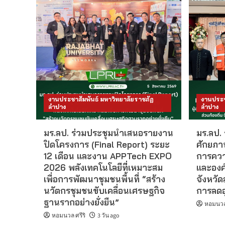
งานประชาสัมพันธ์ มหาวิทยาลัยราชภัฏ
งานประช
ลำปาง
ลำปาง
มร.ลป. ร่วมประชุมนำเสนอรายงาน
มร.ลป.
ปิดโครงการ (Final Report) ระยะ
ศักยภาพ
12 เดือน และงาน APPTech EXPO
การคว
2026 พลังเทคโนโลยีที่เหมาะสม
และองค
เพื่อการพัฒนาชุมชนพื้นที่ “สร้าง
จังหวั
นวัตกรชุมชนขับเคลื่อนเศรษฐกิจ
การลดอุบ
ฐานรากอย่างยั่งยืน”
หอมนวล 
หอมนวล ศรีริ
3 วัน ago