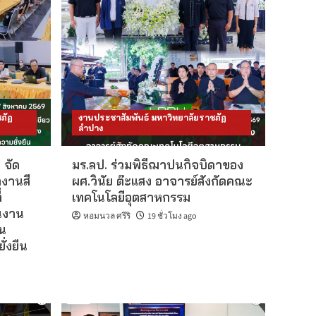
ข่าวรับสมัครงาน
มหาวิทยาลัย
ประจำปี 2569
ประกาศรายชื่อผู้ผ่าน
เกณฑ์การสอบแข่งขันเป็น
พนักงานมหาวิทยาลัย
4
ตำแหน่งประเภทวิชาการ
งบรายได้
ภัฏ
งานประชาสัมพันธ์ มหาวิทยาลัยราชภัฏ
ข่าวรับสมัครงาน
ลำปาง
มหาวิทยาลัย
ประจำปี 2569
 จัด
มร.ลป. ร่วมพิธีฌาปนกิจบิดาของ
ประกาศรายชื่อผู้ผ่าน
งานสี
ผศ.วินัย ต๊ะแสง อาจารย์สังกัดคณะ
เกณฑ์การสอบแข่งขันเป็น
5
พนักงานมหาวิทยาลัย
่
เทคโนโลยีอุตสาหกรรม
ตำแหน่งประเภทวิชาการ
นงาน
หอมนวล ศรีริ
19 ชั่วโมง ago
อน
ข่าวรับสมัครงาน
่งยืน
มหาวิทยาลัย
ประจำปี 2569
ประกาศการดำเนินการ
สรรหาและเลือกสรรบุคคล
เป็นพนักงานราชการ
1
ทั่วไป ครั้งที่ 2/2569