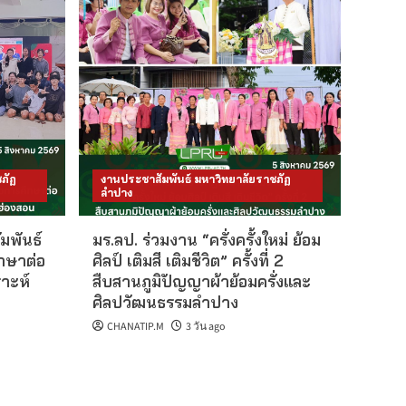
ภัฏ
งานประชาสัมพันธ์ มหาวิทยาลัยราชภัฏ
ลำปาง
มพันธ์
มร.ลป. ร่วมงาน “ครั่งครั้งใหม่ ย้อม
กษาต่อ
ศิลป์ เติมสี เติมชีวิต” ครั้งที่ 2
าะห์
สืบสานภูมิปัญญาผ้าย้อมครั่งและ
ศิลปวัฒนธรรมลำปาง
CHANATIP.M
3 วัน ago