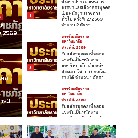
ประกาศการดำเนินการ
สรรหาและเลือกสรรบุคคล
เป็นพนักงานราชการ
1
)
งานประชาส
ทั่วไป ครั้งที่ 2/2569
สำนั
แบบ
จำนวน 2 อัตรา
ยน 2569
ข่าวรับสมัครงาน
คณะ
มหาวิทยาลัย
ัฏลำปาง
ประจำปี 2569
านประชุมนานาชาติ
(Gre
รับสมัครบุคคลเพื่อสอบ
แข่งขันเป็นพนักงาน
มหาวิทยาลัย ตำแหน่ง
 High-Standard
ติดต
2
ประเภทวิชาการ งบเงิน
แผน
รายได้ จำนวน 1 อัตรา
ooperation and
มุ่ง
ข่าวรับสมัครงาน
um
ความ
มหาวิทยาลัย
มาส3
ประจำปี 2569
รับสมัครบุคคลเพื่อสอบ
CHANATIP
แข่งขันเป็นพนักงาน
มหาวิทยาลัย ตำแหน่ง
3
ประเภทวิชาการ งบเงิน
รายได้ จำนวน 1 อัตรา