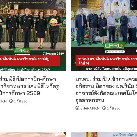
าสัมพันธ์ มหาวิทยาลัยราชภัฏ
งานประชาสัมพันธ์ มหาวิทยาลัยราช
ลำปาง
ร่วมพิธีเปิดการฝึก-ศึกษา
มร.ลป. ร่วมเป็นเจ้าภาพส
าวิชาทหาร และพิธีไหว้ครู
อภิธรรม บิดาของ ผศ.วินัย 
ีการศึกษา 2569
อาจารย์สังกัดคณะเทคโนโล
อุตสาหกรรม
IP.M
1 วัน ago
CHANATIP.M
1 วัน ago