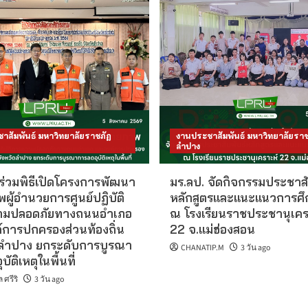
าสัมพันธ์ มหาวิทยาลัยราชภัฏ
งานประชาสัมพันธ์ มหาวิทยาลัยราช
ลำปาง
 ร่วมพิธีเปิดโครงการพัฒนา
มร.ลป. จัดกิจกรรมประชาสั
ผู้อำนวยการศูนย์ปฏิบัติ
หลักสูตรและแนะแนวการศึ
ามปลอดภัยทางถนนอำเภอ
ณ โรงเรียนราชประชานุเคร
์การปกครองส่วนท้องถิ่น
22 จ.แม่ฮ่องสอน
ดลำปาง ยกระดับการบูรณา
CHANATIP.M
3 วัน ago
ัติเหตุในพื้นที่
ศรีริ
3 วัน ago