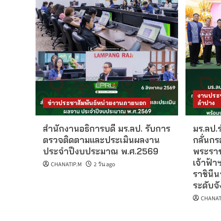
งานประช
ข่าวประชาสัมพันธ์หน่วยงานภายนอก
ลำปาง
สำนักงานอธิการบดี มร.ลป. รับการ
มร.ลป.
ตรวจติดตามและประเมินผลงาน
กลั่นก
ประจำปีงบประมาณ พ.ศ.2569
พระราช
เจ้าฟ้
CHANATIP.M
2 วัน ago
ราชินี
ระดับจ
CHANAT