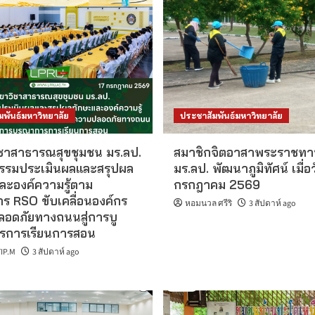
มพันธ์มหาวิทยาลัย
ประชาสัมพันธ์มหาวิทยาลัย
ชาสาธารณสุขชุมชน มร.ลป.
สมาชิกจิตอาสาพระราชทา
กรรมประเมินผลและสรุปผล
มร.ลป. พัฒนาภูมิทัศน์ เมื่อว
ละองค์ความรู้ตาม
กรกฎาคม 2569
ร RSO ขับเคลื่อนองค์กร
หอมนวล ศรีริ
3 สัปดาห์ ago
อดภัยทางถนนสู่การบู
รการเรียนการสอน
IP.M
3 สัปดาห์ ago