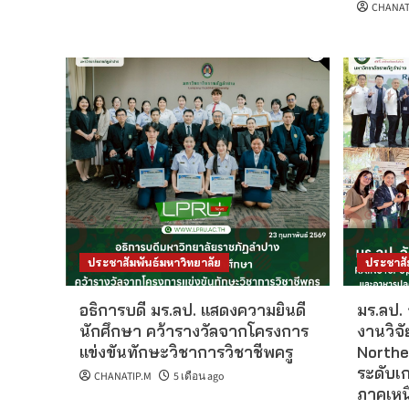
CHANAT
ประชาสัมพันธ์มหาวิทยาลัย
ประชาสั
อธิการบดี มร.ลป. แสดงความยินดี
มร.ลป.
นักศึกษา คว้ารางวัลจากโครงการ
งานวิจ
แข่งขันทักษะวิชาการวิชาชีพครู
Northe
ระดับเ
CHANATIP.M
5 เดือน ago
ภาคเหนื