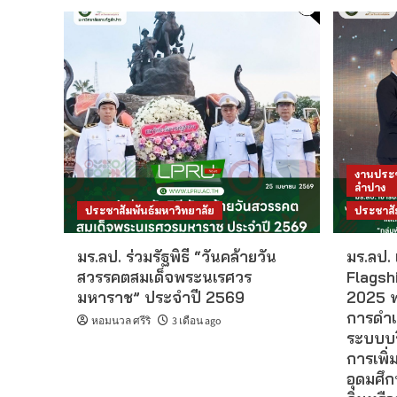
งานประช
ลำปาง
ประชาสัมพันธ์มหาวิทยาลัย
ประชาสั
มร.ลป. ร่วมรัฐพิธี “วันคล้ายวัน
มร.ลป. 
สวรรคตสมเด็จพระนเรศวร
Flagsh
มหาราช” ประจำปี 2569
2025 พ
การดำเ
หอมนวล ศรีริ
3 เดือน ago
ระบบบร
การเพิ
อุดมศึ