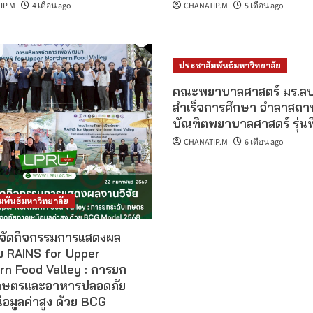
IP.M
4 เดือน ago
CHANATIP.M
5 เดือน ago
ประชาสัมพันธ์มหาวิทยาลัย
คณะพยาบาลศาสตร์ มร.ลป. 
สำเร็จการศึกษา อำลาสถา
บัณฑิตพยาบาลศาสตร์ รุ่นที่
CHANATIP.M
6 เดือน ago
มพันธ์มหาวิทยาลัย
 จัดกิจกรรมการแสดงผล
ัย RAINS for Upper
rn Food Valley : การยก
กษตรและอาหารปลอดภัย
อมูลค่าสูง ด้วย BCG