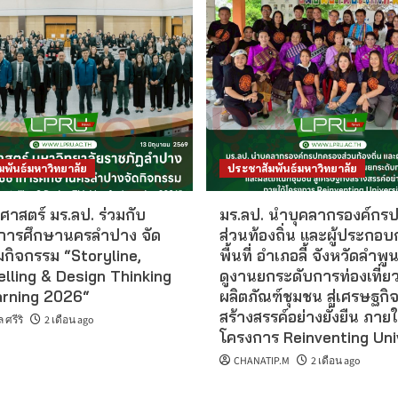
มพันธ์มหาวิทยาลัย
ประชาสัมพันธ์มหาวิทยาลัย
ศาสตร์ มร.ลป. ร่วมกับ
มร.ลป. นำบุคลากรองค์กร
การศึกษานครลำปาง จัด
ส่วนท้องถิ่น และผู้ประกอบ
มกิจกรรม “Storyline,
พื้นที่ อำเภอลี้ จังหวัดลำพ
elling & Design Thinking
ดูงานยกระดับการท่องเที่ย
arning 2026“
ผลิตภัณฑ์ชุมชน สู่เศรษฐกิ
สร้างสรรค์อย่างยั่งยืน ภายใ
ศรีริ
2 เดือน ago
โครงการ Reinventing Uni
CHANATIP.M
2 เดือน ago