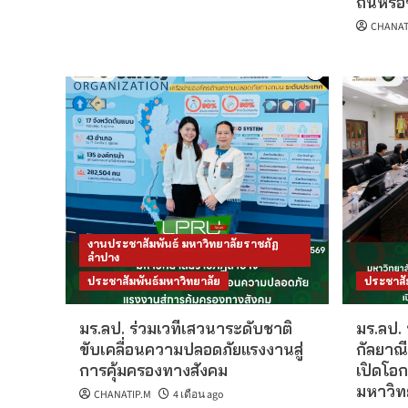
ถิ่นหรือ
CHANAT
งานประชาสัมพันธ์ มหาวิทยาลัยราชภัฏ
ลำปาง
ประชาสัมพันธ์มหาวิทยาลัย
ประชาสั
มร.ลป. ร่วมเวทีเสวนาระดับชาติ
มร.ลป.
ขับเคลื่อนความปลอดภัยแรงงานสู่
กัลยาณี
การคุ้มครองทางสังคม
เปิดโอก
มหาวิท
CHANATIP.M
4 เดือน ago