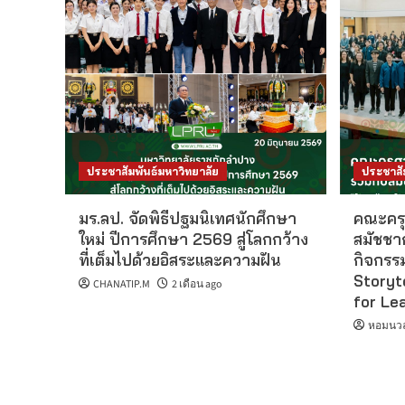
ประชาสัมพันธ์มหาวิทยาลัย
ประชาสั
มร.ลป. จัดพิธีปฐมนิเทศนักศึกษา
คณะครุ
ใหม่ ปีการศึกษา 2569 สู่โลกกว้าง
สมัชชา
ที่เต็มไปด้วยอิสระและความฝัน
กิจกรร
Storyt
CHANATIP.M
2 เดือน ago
for Le
หอมนวล 