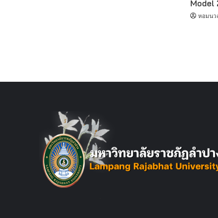
Model
หอมนวล 