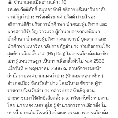
จำนวนคนเปิดอ่านแล้ว :
16
รศ.ดร.กิตติศักดิ์ สมุทธารักษ์ อธิการบดีมหาวิทยาลัย
ราชภัฏลำปาง พร้อมด้วย ผศ.ปริตต์ สายสี รอง
อธิการบดีฝ่ายกิจการนักศึกษา นำคณะผู้บริหาร และ
นางสาวศิริขวัญ วาวแวว ผู้อำนวยการกองพัฒนา
นักศึกษา นำคณะผู้บริหาร คณาจารย์ บุคลากร และ
นักศึกษา มหาวิทยาลัยราชภัฏลำปาง ร่วมกิจกรรมโค้ง
สุดท้ายเลือกตั้ง ส.ส. (Big Day)
ในการเลือกตั้งสมาขิก
สภาผู้แทนราษฏร เป็นการเลือกตั้งทั่วไป พ.ศ.
2566
เมื่อวันที่
9
พฤษภาคม
2566
ณ ลานกิจกรรมหน้า
สำนักงานเทศบาลนครลำปาง (ห้าแยกหอนาฬิกา)
อำเภอเมือง จังหวัดลำปาง โดยมีนาย ชัชวาล ผู้ว่า
ราชการจังหวัดลำปาง กล่าวปราศรัยเชิญชวน
ประชาชนมาใช้สิทธิเลือกตั้ง ส.ส. พร้อมรับฟังรายงาน
โดย นายทองเนตร ดูใจ ผู้อำนวยการการเลือกตั้ง ใน
การนี้ นายเลิศวิโรจน์ โกวัฒนะ กรรมการการเลือกตั้ง