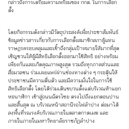
กล่าวถึงการเตรียมความพร้อมของ กกต. ในการเลือก
ตั้ง
โดยกิจกรรมดังกล่าวมีวัตถุประสงค์เพื่อประชาสัมพันธ์
ข้อมูลข่าวสารเกี่ยวกับการเลือกตั้งสมาชิกสภาผู้แทน
ราษฎรครอบคลุมและเข้้าถึงกลุ่มเป้าหมายให้มากที่สุด
เชิญชวนให้ผู้มีสิทธิเลือกตั้งออกมาใช้สิทธิ อย่างพร้อม
เพียงกันและเกิดคุณภาพสูงสุด รวมถึงทุกภาคส่วนและ
สื่อมวลชน ร่วมเผยแพร่ผ่านช่องทางต่าง ๆ กระตุ้นให้
ประชาชนมีความตื่นตัว และมีความมั่นใจในการใช้
สิทธิเลือกตั้ง โดยได้ร่วมเดินขบวนตั้งแต่บริเวณห้าแยก
หอนาฬิกา เข้าสู่ถนนฉัตรไซย ตรงไปถึงแยกดอนปาน
และสิ้นสุด ณ บริเวณหน้าสถานีรถไฟลำปาง ต่อมาได้
ลงพื้นที่รณรงค์บริเวณภายในตลาดกาดเมฆ และ
ภายในภายในมหาวิทยาลัยราชภัฏลำปาง