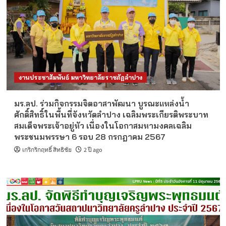
งานประชาสัมพันธ์ มหาวิทยาลัยราชภัฏลำปาง
มร.ลป. ร่วมกิจกรรมจิตอาสาพัฒนา บูรณะแหล่งน้ำ
ศักดิ์สิทธิ์ในพื้นที่จังหวัดลำปาง เฉลิมพระเกียรติพระบาท
สมเด็จพระเจ้าอยู่หัว เนื่องในโอกาสมหามงคลเฉลิม
พระชนมพรรษา 6 รอบ 28 กรกฎาคม 2567
เกริกริกฤทธิ์ สิทธิชัย
2 ปี ago