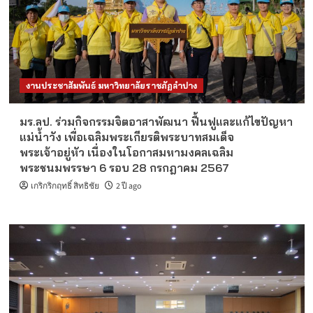
งานประชาสัมพันธ์ มหาวิทยาลัยราชภัฏลำปาง
มร.ลป. ร่วมกิจกรรมจิตอาสาพัฒนา ฟื้นฟูและแก้ไขปัญหา
แม่น้ำวัง เพื่อเฉลิมพระเกียรติพระบาทสมเด็จ
พระเจ้าอยู่หัว เนื่องในโอกาสมหามงคลเฉลิม
พระชนมพรรษา 6 รอบ 28 กรกฎาคม 2567
เกริกริกฤทธิ์ สิทธิชัย
2 ปี ago