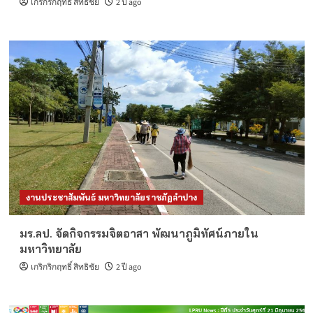
เกริกริกฤทธิ์ สิทธิชัย
2 ปี ago
งานประชาสัมพันธ์ มหาวิทยาลัยราชภัฏลำปาง
มร.ลป. จัดกิจกรรมจิตอาสา พัฒนาภูมิทัศน์ภายใน
มหาวิทยาลัย
เกริกริกฤทธิ์ สิทธิชัย
2 ปี ago