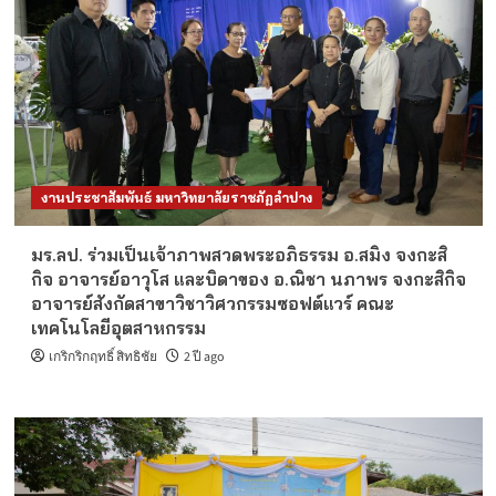
งานประชาสัมพันธ์ มหาวิทยาลัยราชภัฏลำปาง
มร.ลป. ร่วมเป็นเจ้าภาพสวดพระอภิธรรม อ.สมิง จงกะสิ
กิจ อาจารย์อาวุโส และบิดาของ อ.ณิชา นภาพร จงกะสิกิจ
อาจารย์สังกัดสาขาวิชาวิศวกรรมซอฟต์แวร์ คณะ
เทคโนโลยีอุตสาหกรรม
เกริกริกฤทธิ์ สิทธิชัย
2 ปี ago