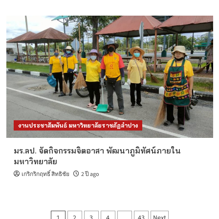
งานประชาสัมพันธ์ มหาวิทยาลัยราชภัฏลำปาง
มร.ลป. จัดกิจกรรมจิตอาสา พัฒนาภูมิทัศน์ภายใน
มหาวิทยาลัย
เกริกริกฤทธิ์ สิทธิชัย
2 ปี ago
Posts
2
3
4
43
Next
1
…