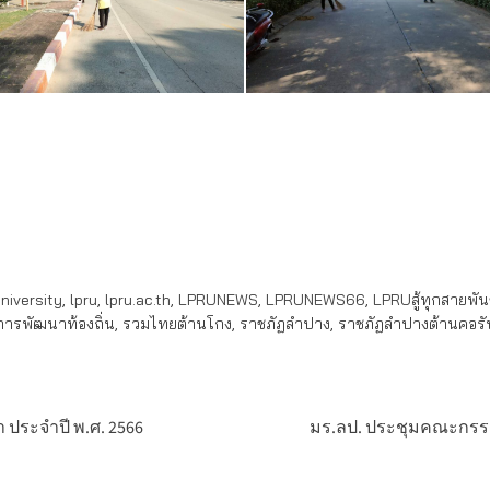
iversity
,
lpru
,
lpru.ac.th
,
LPRUNEWS
,
LPRUNEWS66
,
LPRUสู้ทุกสายพันธุ
อการพัฒนาท้องถิ่น
,
รวมไทยต้านโกง
,
ราชภัฏลำปาง
,
ราชภัฏลำปางต้านคอรัป
ประจำปี พ.ศ. 2566
มร.ลป. ประชุมคณะกรรม