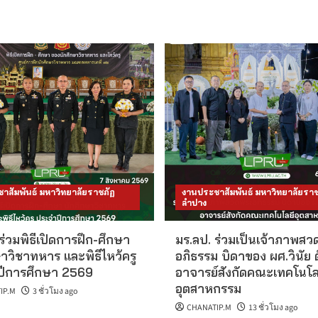
าสัมพันธ์ มหาวิทยาลัยราชภัฏ
งานประชาสัมพันธ์ มหาวิทยาลัยราช
ลำปาง
ร่วมพิธีเปิดการฝึก-ศึกษา
มร.ลป. ร่วมเป็นเจ้าภาพส
าวิชาทหาร และพิธีไหว้ครู
อภิธรรม บิดาของ ผศ.วินัย 
ีการศึกษา 2569
อาจารย์สังกัดคณะเทคโนโล
อุตสาหกรรม
IP.M
3 ชั่วโมง ago
CHANATIP.M
13 ชั่วโมง ago