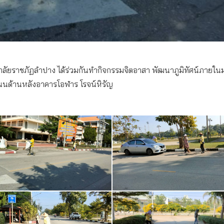
ิทยาลัยราชภัฏลำปาง ได้ร่วมกันทำกิจกรรมจิตอาสา พัฒนาภูมิทัศน์ภายใ
นนด้านหลังอาคารโอฬาร โรจน์หิรัญ