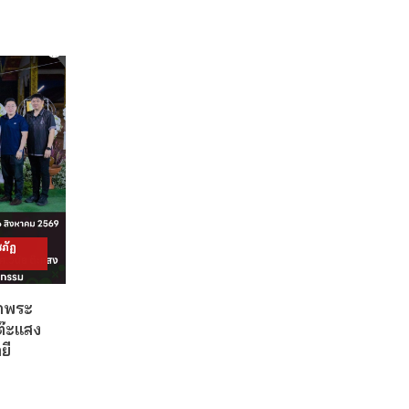
ภัฏ
วดพระ
ต๊ะแสง
ยี