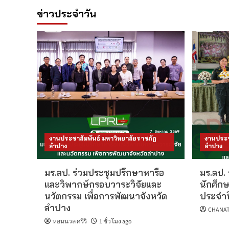
ข่าวประจำวัน
งานประชาสัมพันธ์ มหาวิทยาลัยราชภัฏ
งานประช
ลำปาง
ลำปาง
มร.ลป. ร่วมประชุมปรึกษาหารือ
มร.ลป. 
และวิพากษ์กรอบวาระวิจัยและ
นักศึกษ
นวัตกรรม เพื่อการพัฒนาจังหวัด
ประจำป
ลำปาง
CHANAT
หอมนวล ศรีริ
1 ชั่วโมง ago