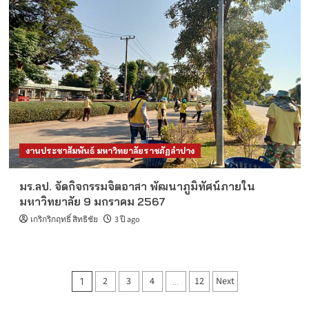
งานประชาสัมพันธ์ มหาวิทยาลัยราชภัฏลำปาง
มร.ลป. จัดกิจกรรมจิตอาสา พัฒนาภูมิทัศน์ภายใน
มหาวิทยาลัย 9 มกราคม 2567
เกริกริกฤทธิ์ สิทธิชัย
3 ปี ago
Posts
2
3
4
12
Next
1
…
pagination