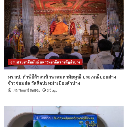
งานประชาสัมพันธ์ มหาวิทยาลัยราชภัฏลำปาง
มร.ลป. ทำพิธีล้างหน้าพระมหามัยมุณี ประเพณีปอยต่าง
ข้าวซ่อมต่อ วัดศิลปะพม่าเมืองลำปาง
เกริกริกฤทธิ์ สิทธิชัย
3 ปี ago