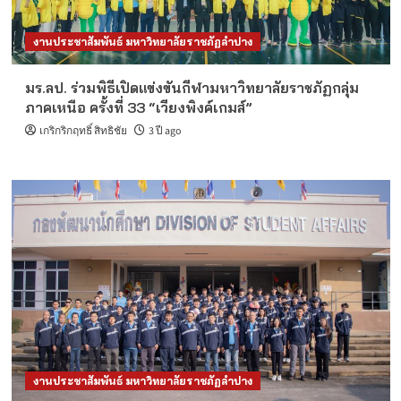
งานประชาสัมพันธ์ มหาวิทยาลัยราชภัฏลำปาง
มร.ลป. ร่วมพิธีเปิดแข่งขันกีฬามหาวิทยาลัยราชภัฏกลุ่ม
ภาคเหนือ ครั้งที่ 33 “เวียงพิงค์เกมส์”
เกริกริกฤทธิ์ สิทธิชัย
3 ปี ago
งานประชาสัมพันธ์ มหาวิทยาลัยราชภัฏลำปาง