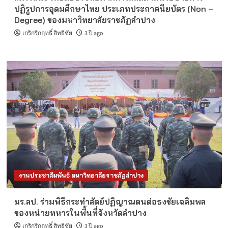
ปฏิรูปการอุดมศึกษาไทย ประเภทประกาศนียบัตร (Non –
Degree) ของมหาวิทยาลัยราชภัฏลำปาง
เกริกริกฤทธิ์ สิทธิชัย
3 ปี ago
งานประชาสัมพันธ์ มหาวิทยาลัยราชภัฏลำปาง
มร.ลป. ร่วมพิธีกระทำสัตย์ปฏิญาณตนต่อธงชัยเฉลิมพล
ของหน่วยทหารในพื้นที่จังหวัดลำปาง
เกริกริกฤทธิ์ สิทธิชัย
3 ปี ago