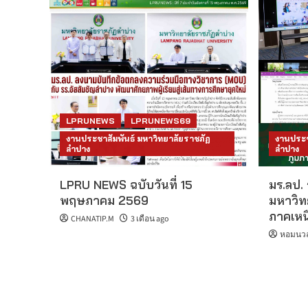
LPRUNEWS
LPRUNEWS69
งานประชาสัมพันธ์ มหาวิทยาลัยราชภัฏ
งานประช
ลำปาง
ลำปาง
LPRU NEWS ฉบับวันที่ 15
มร.ลป.
พฤษภาคม 2569
มหาวิทย
ภาคเหนื
CHANATIP.M
3 เดือน ago
หอมนวล 