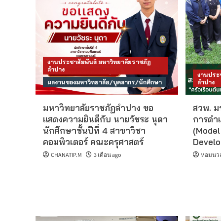
งานประชาสัมพันธ์ มหาวิทยาลัยราชภัฏ
ลำปาง
งานประช
ผลงานของมหาวิทยาลัย/บุคลากร/นักศึกษา
ลำปาง
มหาวิทยาลัยราชภัฏลำปาง ขอ
สวพ. มร
แสดงความยินดีกับ นายวัชระ นุดา
การดำเ
นักศึกษาชั้นปีที่ 4 สาขาวิชา
(Model
คอมพิวเตอร์ คณะครุศาสตร์
Develo
CHANATIP.M
3 เดือน ago
หอมนวล 