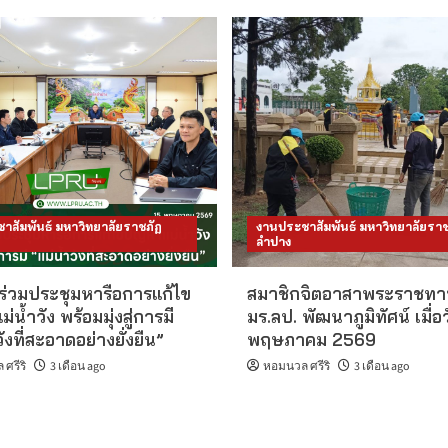
าสัมพันธ์ มหาวิทยาลัยราชภัฏ
งานประชาสัมพันธ์ มหาวิทยาลัยราช
ลำปาง
 ร่วมประชุมหารือการแก้ไข
สมาชิกจิตอาสาพระราชทา
่น้ำวัง พร้อมมุ่งสู่การมี
มร.ลป. พัฒนาภูมิทัศน์ เมื่อว
ังที่สะอาดอย่างยั่งยืน”
พฤษภาคม 2569
ศรีริ
3 เดือน ago
หอมนวล ศรีริ
3 เดือน ago