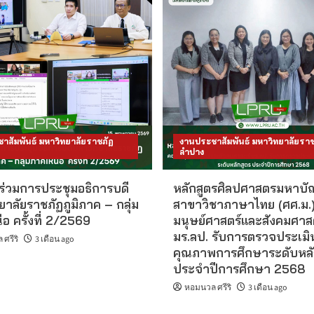
าสัมพันธ์ มหาวิทยาลัยราชภัฏ
งานประชาสัมพันธ์ มหาวิทยาลัยราช
ลำปาง
 ร่วมการประชุมอธิการบดี
หลักสูตรศิลปศาสตรมหาบั
าลัยราชภัฏภูมิภาค – กลุ่ม
สาขาวิชาภาษาไทย (ศศ.ม.
อ ครั้งที่ 2/2569
มนุษย์ศาสตร์และสังคมศาส
มร.ลป. รับการตรวจประเมิ
ศรีริ
3 เดือน ago
คุณภาพการศึกษาระดับหลั
ประจำปีการศึกษา 2568
หอมนวล ศรีริ
3 เดือน ago