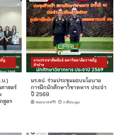
ภัฏ
งานประชาสัมพันธ์ มหาวิทยาลัยราชภัฏ
ลำปาง
.บ.)
มร.ลป. ร่วมประชุมมอบนโยบาย
มศาสตร์
การฝึกนักศึกษาวิชาทหาร ประจำ
น
ปี 2569
กสูตร
หอมนวล ศรีริ
3 เดือน ago