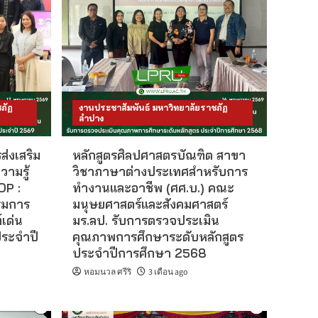
ภัฏ
งานประชาสัมพันธ์ มหาวิทยาลัยราชภัฏ
ลำปาง
ส่งเสริม
หลักสูตรศิลปศาสตรบัณฑิต สาขา
ามรู้
วิชาภาษาต่างประเทศสำหรับการ
OP :
ทำงานและอาชีพ (ศศ.บ.) คณะ
รมการ
มนุษยศาสตร์และสังคมศาสตร์
์เด่น
มร.ลป. รับการตรวจประเมิน
ระจำปี
คุณภาพการศึกษาระดับหลักสูตร
ประจำปีการศึกษา 2568
หอมนวล ศรีริ
3 เดือน ago