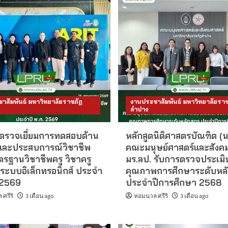
าสัมพันธ์ มหาวิทยาลัยราชภัฏ
งานประชาสัมพันธ์ มหาวิทยาลัยราช
ลำปาง
 ตรวจเยี่ยมการทดสอบด้าน
หลักสูตนิติศาสตรบัณฑิต (น
้และประสบการณ์วิชาชีพ
คณะมนุษย์ศาสตร์และสังค
รฐานวิชาชีพครู วิชาครู
มร.ลป. รับการตรวจประเมิ
่ 1 ระบบอิเล็กทรอนิกส์ ประจำ
คุณภาพการศึกษาระดับหลั
 2569
ประจำปีการศึกษา 2568
ศรีริ
3 เดือน ago
หอมนวล ศรีริ
3 เดือน ago