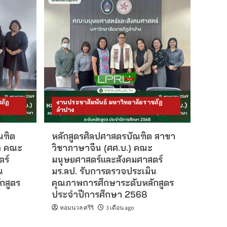
ภัฏ
งานประชาสัมพันธ์ มหาวิทยาลัยราชภัฏ
ลำปาง
ณฑิต
หลักสูตรศิลปศาสตรบัณฑิต สาขา
) คณะ
วิชาภาษาจีน (ศศ.บ.) คณะ
ตร์
มนุษยศาสตร์และสังคมศาสตร์
น
มร.ลป. รับการตรวจประเมิน
กสูตร
คุณภาพการศึกษาระดับหลักสูตร
ประจำปีการศึกษา 2568
หอมนวล ศรีริ
3 เดือน ago