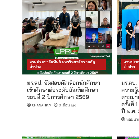
งานประชาสัมพันธ์ มหาวิทยาลัยราชภัฏ
งานประช
ลำปาง
ลำปาง
มร.ลป. จัดสอบคัดเลือกนักศึกษา
มร.ลป.
เข้าศึกษาต่อระดับบัณฑิตศึกษา
ความรู
รอบที่ 2 ปีการศึกษา 2569
ตามมาต
ครั้งที
CHANATIP.M
3 เดือน ago
ปี พ.ศ.
หอมนวล 