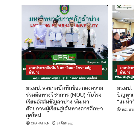
งานประชาสัมพันธ์ มหาวิทยาลัยราชภัฏ
งานประช
ลำปาง
ลำปาง
มร.ลป. ลงนามบันทึกข้อตกลงความ
มร.ลป.
ร่วมมือทางวิชาการ (MOU) กับโรง
ปัญหาแม
เรียนอัสสัมชัญลำปาง พัฒนา
“แม่น้ำว
ศักยภาพผู้เรียนสู่เส้นทางการศึกษา
หอมนวล 
ยุคใหม่
CHANATIP.M
3 เดือน ago