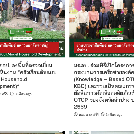
าสัมพันธ์ มหาวิทยาลัยราชภัฏ
งานประชาสัมพันธ์ มหาวิทยาลัยราช
ลำปาง
.ลป. ลงพื้นที่ตรวจเยี่ยม
มร.ลป. ร่วมพิธีเปิดโครงการ
นินงาน “ครัวเรือนต้นแบบ
กระบวนการเครือข่ายองค์คว
 Household
(Knowledge – Based OT
pment)”
KBO) และร่วมเป็นคณะกร
ตัดสินการคัดเลือกผลิตภัณฑ
ศรีริ
3 เดือน ago
OTOP ของจังหวัดลำปาง ป
2569
หอมนวล ศรีริ
3 เดือน ago