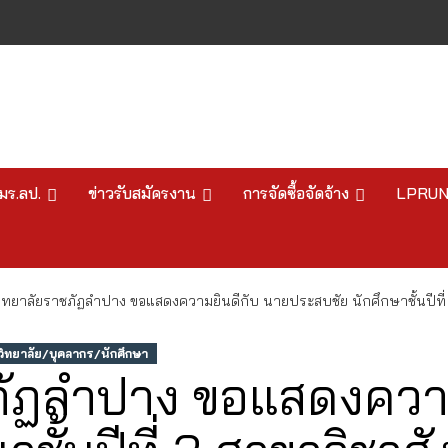
มร.ลป.
ข่าวรับสมัครงาน
การจัดซื้อจัดจ้าง
LPRU
ิทยาลัยราชภัฏลำปาง ขอแสดงความยินดีกับ นายประสบชัย นักศึกษาชั้นปีที
ทยาลัย/บุคลากร/นักศึกษา
ภัฏลำปาง ขอแสดงความ