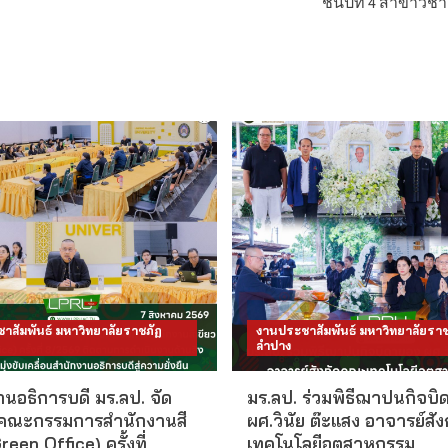
ชั้นปีที่ 4 สาขา
าสัมพันธ์ มหาวิทยาลัยราชภัฏ
งานประชาสัมพันธ์ มหาวิทยาลัยราช
ลำปาง
นอธิการบดี มร.ลป. จัด
มร.ลป. ร่วมพิธีฌาปนกิจบิ
คณะกรรมการสำนักงานสี
ผศ.วินัย ต๊ะแสง อาจารย์สั
reen Office) ครั้งที่
เทคโนโลยีอุตสาหกรรม