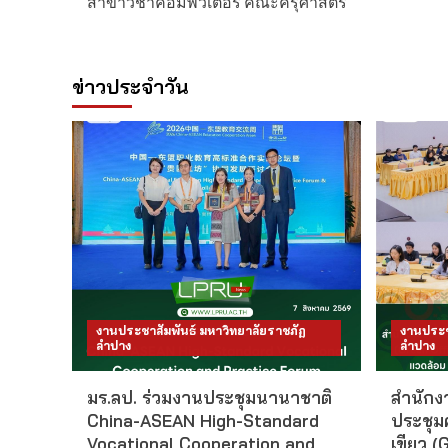
สาขาวิชาคอมพิวเตอร์ คณะครุศาสตร์
ข่าวประจำวัน
งานประชาสัมพันธ์ มหาวิทยาลัยราชภัฏ
งานประช
ลำปาง
ลำปาง
มร.ลป. ร่วมงานประชุมนานาชาติ
สำนักงา
China-ASEAN High-Standard
ประชุม
Vocational Cooperation and
เขียว (G