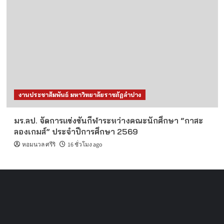
งานประชาสัมพันธ์ มหาวิทยาลัยราชภัฏลำปาง
มร.ลป. จัดการแข่งขันกีฬาระหว่างคณะนักศึกษา “กาสะ
ลองเกมส์” ประจำปีการศึกษา 2569
หอมนวล ศรีริ
16 ชั่วโมง ago