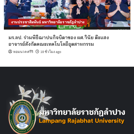
งานประชาสัมพันธ์ มหาวิทยาลัยราชภัฏลำปาง
มร.ลป. ร่วมพิธีฌาปนกิจบิดาของ ผศ.วินัย ต๊ะแสง
อาจารย์สังกัดคณะเทคโนโลยีอุตสาหกรรม
หอมนวล ศรีริ
18 ชั่วโมง ago