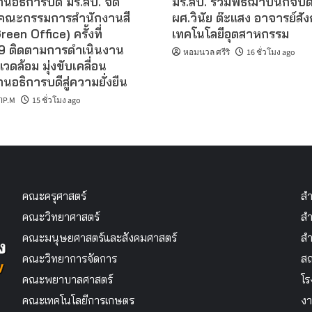
นอธิการบดี มร.ลป. จัด
มร.ลป. ร่วมพิธีฌาปนกิจบิ
คณะกรรมการสำนักงานสี
ผศ.วินัย ต๊ะแสง อาจารย์สั
reen Office) ครั้งที่
เทคโนโลยีอุตสาหกรรม
 ติดตามการดำเนินงาน
หอมนวล ศรีริ
16 ชั่วโมง ago
แวดล้อม มุ่งขับเคลื่อน
นอธิการบดีสู่ความยั่งยืน
IP.M
15 ชั่วโมง ago
คณะครุศาสตร์
สำ
คณะวิทยาศาสตร์
สำ
คณะมนุษยศาสตร์และสังคมศาสตร์
สำ
คณะวิทยาการจัดการ
สถ
คณะพยาบาลศาสตร์
โร
คณะเทคโนโลยีการเกษตร
งา