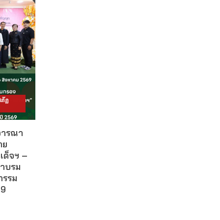
ภัฏ
ิจารณา
าย
เด็จฯ –
ผาบรม
กรรม
69