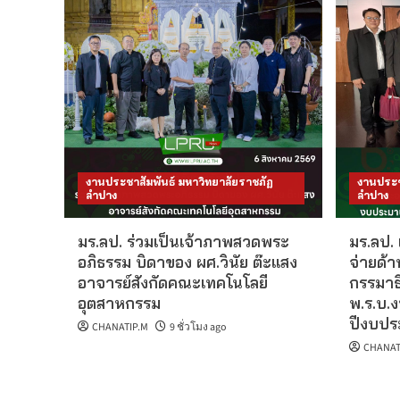
งานประชาสัมพันธ์ มหาวิทยาลัยราชภัฏ
งานประช
ลำปาง
ลำปาง
มร.ลป. ร่วมเป็นเจ้าภาพสวดพระ
มร.ลป.
อภิธรรม บิดาของ ผศ.วินัย ต๊ะแสง
จ่ายด้
อาจารย์สังกัดคณะเทคโนโลยี
กรรมาธ
อุตสาหกรรม
พ.ร.บ.
ปีงบปร
CHANATIP.M
9 ชั่วโมง ago
CHANAT