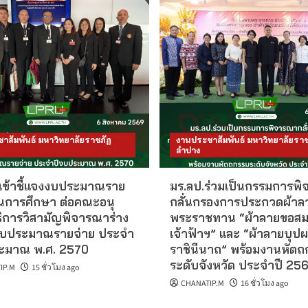
าสัมพันธ์ มหาวิทยาลัยราชภัฏ
งานประชาสัมพันธ์ มหาวิทยาลัยราช
ลำปาง
 เข้าชี้แจงงบประมาณราย
มร.ลป.ร่วมเป็นกรรมการพ
านการศึกษา ต่อคณะอนุ
กลั่นกรองการประกวดผ้าล
ิการวิสามัญพิจารณาร่าง
พระราชทาน “ผ้าลายขอสม
งบประมาณรายจ่าย ประจำ
เจ้าฟ้าฯ” และ “ผ้าลายบุป
ะมาณ พ.ศ. 2570
ราชินีนาถ” พร้อมงานหัตถ
ระดับจังหวัด ประจำปี 25
IP.M
15 ชั่วโมง ago
CHANATIP.M
16 ชั่วโมง ago