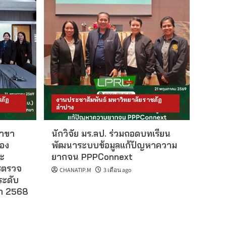
ภัฏ
งานประชาสัมพันธ์ มหาวิทยาลัยราชภัฏ
ลำปาง
สาขา
นักวิจัย มร.ลป. ร่วมถอดบทเรียน
อง
พัฒนาระบบข้อมูลแก้ปัญหาความ
ะ
ยากจน PPPConnext
ารตรวจ
CHANATIP.M
3 เดือน ago
ะดับ
ษา 2568