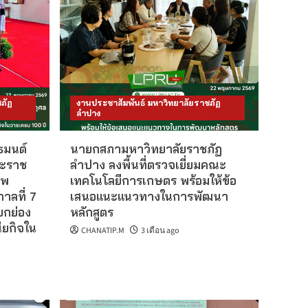
ภัฏ
งานประชาสัมพันธ์ มหาวิทยาลัยราชภัฏ
ลำปาง
ธมนต์
นายกสภามหาวิทยาลัยราชภัฏ
ระราช
ลำปาง ลงพื้นที่ตรวจเยี่ยมคณะ
ไพ
เทคโนโลยีการเกษตร พร้อมให้ข้อ
าลที่ 7
เสนอแนะแนวทางในการพัฒนา
ยกย่อง
หลักสูตร
ยกิจใน
CHANATIP.M
3 เดือน ago