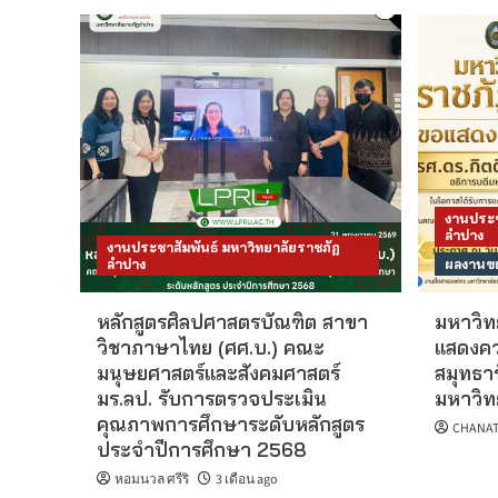
งานประช
ลำปาง
งานประชาสัมพันธ์ มหาวิทยาลัยราชภัฏ
ลำปาง
ผลงานขอ
หลักสูตรศิลปศาสตรบัณฑิต สาขา
มหาวิท
วิชาภาษาไทย (ศศ.บ.) คณะ
แสดงควา
มนุษยศาสตร์และสังคมศาสตร์
สมุทธาร
มร.ลป. รับการตรวจประเมิน
มหาวิท
คุณภาพการศึกษาระดับหลักสูตร
CHANAT
ประจำปีการศึกษา 2568
หอมนวล ศรีริ
3 เดือน ago