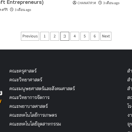
aft Entrepreneurs)
CHANATIP.M
3 เดือน ago
ศรีริ
3 เดือน ago
Posts
Previous
1
2
4
5
6
Next
3
pagination
คณะครุศาสตร์
สำ
คณะวิทยาศาสตร์
สำ
คณะมนุษยศาสตร์และสังคมศาสตร์
สำ
คณะวิทยาการจัดการ
สถ
คณะพยาบาลศาสตร์
โร
คณะเทคโนโลยีการเกษตร
งา
คณะเทคโนโลยีอุตสาหกรรม
อุ