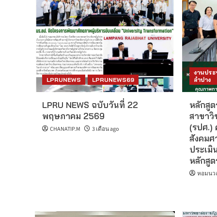
งานประช
LPRUNEWS
LPRUNEWS69
ลำปาง
LPRU NEWS ฉบับวันที่ 22
หลักสู
พฤษภาคม 2569
สาขาวิ
(รปศ.)
CHANATIP.M
3 เดือน ago
สังคมศ
ประเมิ
หลักสู
หอมนวล 