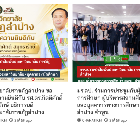
าสัมพันธ์ มหาวิทยาลัยราชภัฏ
งานประชาสัมพันธ์ มหาวิทยาลัยราช
งมหาวิทยาลัย/บุคลากร/นักศึกษา
ลำปาง
ยาลัยราชภัฏลำปาง ขอ
มร.ลป. ร่วมการประชุมกับผู
มยินดีกับ รศ.ดร.กิตติศักดิ์
การศึกษา ผู้บริหารสถานศ
ักษ์ อธิการบดี
และบุคลากรทางการศึกษา
ยาลัยราชภัฏลำปาง
ลำปาง ลำพูน
IP.M
3 เดือน ago
CHANATIP.M
3 เดือน ago