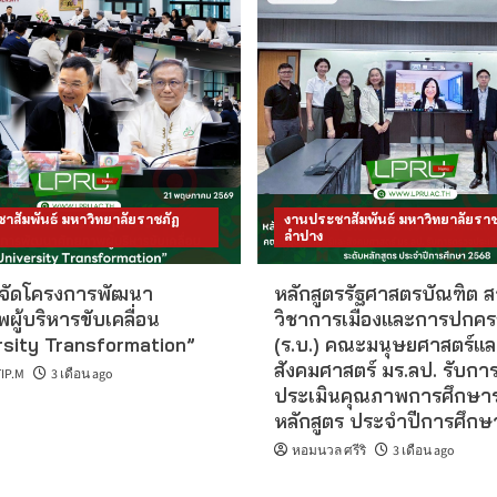
าสัมพันธ์ มหาวิทยาลัยราชภัฏ
งานประชาสัมพันธ์ มหาวิทยาลัยราช
ลำปาง
 จัดโครงการพัฒนา
หลักสูตรรัฐศาสตรบัณฑิต 
ผู้บริหารขับเคลื่อน
วิชาการเมืองและการปกคร
rsity Transformation”
(ร.บ.) คณะมนุษยศาสตร์แล
สังคมศาสตร์ มร.ลป. รับก
IP.M
3 เดือน ago
ประเมินคุณภาพการศึกษาร
หลักสูตร ประจำปีการศึก
หอมนวล ศรีริ
3 เดือน ago