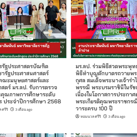
าสัมพันธ์ มหาวิทยาลัยราชภัฏ
งานประชาสัมพันธ์ มหาวิทยาลัยราช
ลำปาง
ตรรัฐประศาสตรบัณฑิต
มร.ลป. ร่วมพิธีสวดพระพุท
ชารัฐประศาสนศาสตร์
พิธีทำบุญตักบาตรถวายพ
 คณะมนุษยศาสตร์และ
กุศล สมเด็จพระนางเจ้ารำ
าสตร์ มร.ลป. รับการตรวจ
พรรณี พระบรมราชินีในรัชก
นคุณภาพการศึกษาระดับ
เนื่องในโอกาสการประกาศ
ตร ประจำปีการศึกษา 2568
พระเกียรติคุณพระราชกรณี
วาระครบ 100 ปี
ศรีริ
3 เดือน ago
หอมนวล ศรีริ
3 เดือน ago