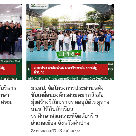
ภัฏ
งานประชาสัมพันธ์ มหาวิทยาลัยราชภัฏ
ลำปาง
้บริหาร
มร.ลป. จัดโครงการประสานพลัง
ึกษา
ขับเคลื่อนองค์กรสวมหมวกนิรภัย
 สพม.
มุ่งสร้างวินัยจราจร ลดอุบัติเหตุทาง
ถนน ให้กับนักเรียน
รร.ศึกษาสงเคราะห์จิตต์อารี ฯ
อำเภอเมือง จังหวัดลำปาง
หอมนวล ศรีริ
3 เดือน ago