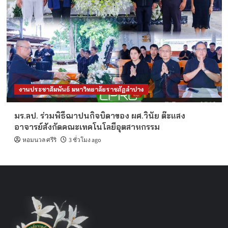
งานประชาสัมพันธ์ มหาวิทยาลัยราชภัฏลำปาง
มร.ลป. ร่วมพิธีฌาปนกิจบิดาของ ผศ.วินัย ต๊ะแสง
อาจารย์สังกัดคณะเทคโนโลยีอุตสาหกรรม
หอมนวล ศรีริ
3 ชั่วโมง ago