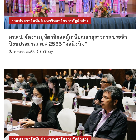
งานประชาสัมพันธ์ มหาวิทยาลัยราชภัฏลำปาง
มร.ลป. จัดงานมุทิตาจิตแด่ผู้เกษียณอายุราชการ ประจำ
ปีงบประมาณ พ.ศ.2566 “คะนึงนิจ”
หอมนวล ศรีริ
3 ปี ago
งานประชาสัมพันธ์ มหาวิทยาลัยราชภัฏลำปาง