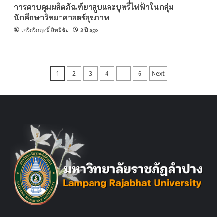
การควบคุมผลิตภัณฑ์ยาสูบและบุหรี่ไฟฟ้าในกลุ่ม
นักศึกษาวิทยาศาสตร์สุขภาพ
เกริกริกฤทธิ์ สิทธิชัย
3 ปี ago
Posts
2
3
4
6
Next
1
…
pagination