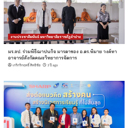
งานประชาสัมพันธ์ มหาวิทยาลัยราชภัฏลำปาง
มร.ลป. ร่วมพิธีฌาปนกิจ มารดาของ อ.ดร.พิมาย วงค์ทา
อาจารย์สังกัดคณะวิทยาการจัดการ
เกริกริกฤทธิ์ สิทธิชัย
3 ปี ago