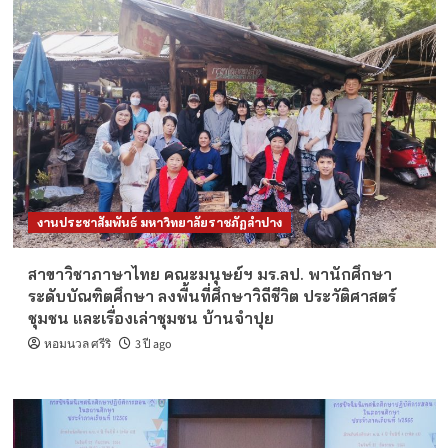
งานประชาสัมพันธ์ มหาวิทยาลัยราชภัฏลำปาง
สาขาวิชาภาษาไทย คณะมนุษย์ฯ มร.ลป. พานักศึกษา
ระดับบัณฑิตศึกษา ลงพื้นที่ศึกษาวิถีชีวิต ประวัติศาสตร์
ชุมชน และเรื่องเล่าชุมชน บ้านจำปุย
หอมนวล ศรีริ
3 ปี ago