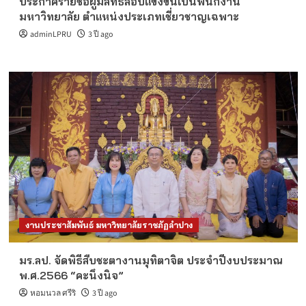
ประกาศรายชื่อผู้มีสิทธิ์สอบแข่งขันเป็นพนักงาน
มหาวิทยาลัย ตำแหน่งประเภทเชี่ยวชาญเฉพาะ
adminLPRU
3 ปี ago
งานประชาสัมพันธ์ มหาวิทยาลัยราชภัฏลำปาง
มร.ลป. จัดพิธีสืบชะตางานมุทิตาจิต ประจำปีงบประมาณ
พ.ศ.2566 “คะนึงนิจ”
หอมนวล ศรีริ
3 ปี ago