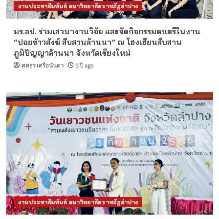
งานประชาสัมพันธ์ มหาวิทยาลัยราชภัฏลำปาง
มร.ลป. ร่วมเสวนางานวิจัย และจัดกิจกรรมดนตรีในงาน
“ปอยข้าวสังฆ์ สืบสานล้านนา” ณ โฮงเฮียนสืบสาน
ภูมิปัญญาล้านนา จังหวัดเชียงใหม่
ศศธร เครือนันตา
3 ปี ago
งานประชาสัมพันธ์ มหาวิทยาลัยราชภัฏลำปาง