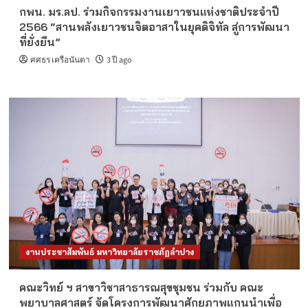
กพน. มร.ลป. ร่วมกิจกรรมงานเยาวชนแห่งชาติประจำปี
2566 “สานพลังเยาวชนจิตอาสาในยุคดิจิทัล สู่การพัฒนา
ที่ยั่งยืน”
ศศธร เครือนันตา
3 ปี ago
งานประชาสัมพันธ์ มหาวิทยาลัยราชภัฏลำปาง
คณะวิทย์ ฯ สาขาวิชาสาธารณสุขชุมชน ร่วมกับ คณะ
พยาบาลศาสตร์ จัดโครงการพัฒนาศักยภาพแกนนำเพื่อ