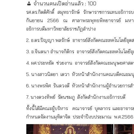
จำนวนคนเปิดอ่านแล้ว :
100
รศ
.
ดร
.
กิตติศักดิ์
สมุทธารักษ์
รักษาราชการแทนอธิการบ
กันยายน
2566
ณ
ศาลาพระพุทธพิทยาจารย์
มหา
อธิการบดีมหาวิทยาลัยราชภัฏลำปาง
2.
อ
.
ดร
.
ปัญญา
พลรักษ์
อาจารย์สังกัดคณะเทคโนโลยีอุ
3.
อ
.
จินตนา
อำนาจกิติกร
อาจารย์สังกัดคณะเทคโนโลยี
4.
ผศ
.
ประหยัด
ช่วยงาน
อาจารย์สังกัดคณะมนุษยศาสตร
5.
นางสาวนิตยา
เตวา
หัวหน้าสำนักงานคณบดีคณะมนุ
6.
นางพรพิศ
รินดวงดี
หัวหน้าสำนักงานผู้อำนวยการส
7.
นางดวงทิพย์
รัตนชมภู
สังกัดสำนักงานอธิการบดี
ทั้งนี้ได้มีคณะผู้บริหาร
คณาจารย์
บุคลากร
และอาจารย
กำหนดจัดงานมุทิตาจิต
ประจำปีงบประมาณ
พ
.
ศ
.2566