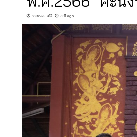
พ.ศ.2566 “คะนึง
หอมนวล ศรีริ
3 ปี ago