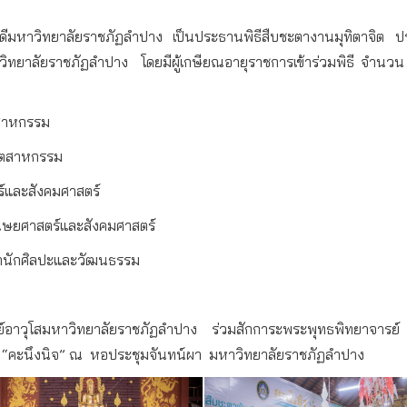
ดีมหาวิทยาลัยราชภัฏลำปาง
เป็นประธานพิธีสืบชะตางานมุทิตาจิต
ป
วิทยาลัยราชภัฏลำปาง
โดยมีผู้เกษียณอายุราชการเข้าร่วมพิธี
จำนวน
ตสาหกรรม
อุตสาหกรรม
์และสังคมศาสตร์
ษยศาสตร์และสังคมศาสตร์
ำนักศิลปะและวัฒนธรรม
์อาวุโสมหาวิทยาลัยราชภัฏลำปาง
ร่วมสักการะพระพุทธพิทยาจารย์
 “
คะนึงนิจ
”
ณ
หอประชุมจันทน์ผา
มหาวิทยาลัยราชภัฏลำปาง