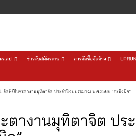
มร.ลป.
ข่าวรับสมัครงาน
การจัดซื้อจัดจ้าง
LPRU
. จัดพิธีสืบชะตางานมุทิตาจิต ประจำปีงบประมาณ พ.ศ.2566 “คะนึงนิจ”
ืบชะตางานมุทิตาจิต 