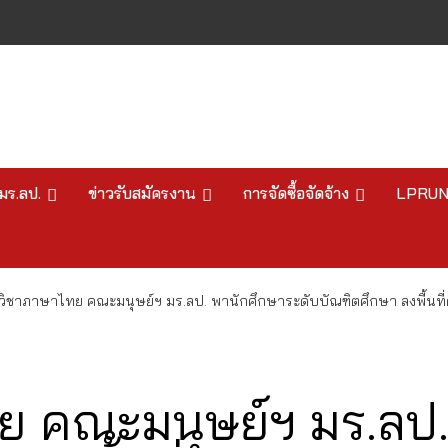
มร.ลป.
ข่าวรับสมัครงาน
การจัดซื้อจัดจ้าง
LPRU
ิชาภาษาไทย คณะมนุษย์ฯ มร.ลป. พานักศึกษาระดับบัณฑิตศึกษา ลงพื้นที่ศึก
ย คณะมนุษย์ฯ มร.ลป.