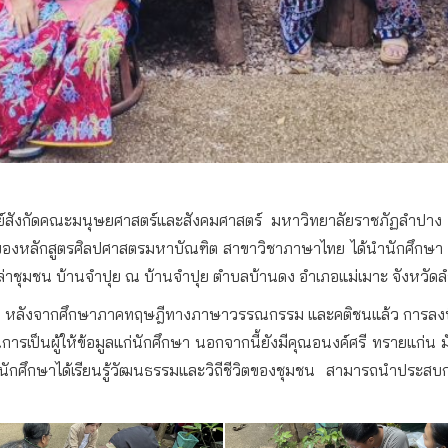
์สังกัดคณะมนุษยศาสตร์และสังคมศาสตร์
มหาวิทยาลัยราชภัฏลำปาง
ของหลักสูตรศิลปศาสตรมหาบัณฑิต
สาขาวิชาภาษาไทย
ได้นำนักศึกษา
เล่าชุมชน
บ้านจำปุย
ณ
บ้านจำปุย
ตำบลบ้านดง
อำเภอแม่เมาะ
จังหวัด
่
หลังจากศึกษาภาคทฤษฎีทางภาษา
วรรณกรรม
และคติชนแล้ว
การลงพื
การเป็นผู้ให้ข้อมูลแก่นักศึกษา
นอกจากนี้ยังมีคุณอนงค์ศรี
ทรายแก่น
ม
ห้นักศึกษาได้เรียนรู้วัฒนธรรมและวิถีชีวิตของชุมชน
สามารถนำประสบกา