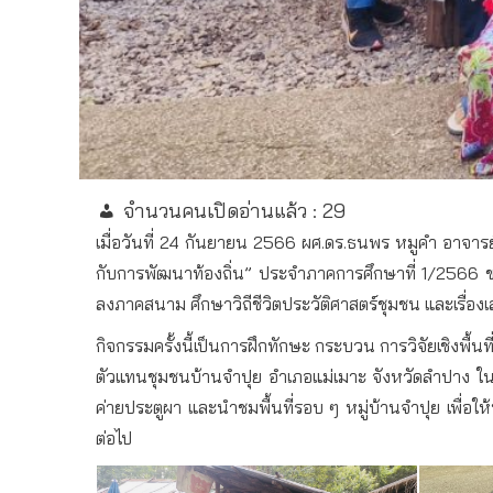
จำนวนคนเปิดอ่านแล้ว :
29
เมื่อวันที่
24
กันยายน
2566
ผศ
.
ดร
.
ธนพร
หมูคำ
อาจารย
กับการพัฒนาท้องถิ่น
”
ประจำภาคการศึกษาที่
1/2566
ลงภาคสนาม
ศึกษาวิถีชีวิต
ประวัติศาสตร์ชุมชน
และเรื่อง
กิจกรรมครั้งนี้เป็นการฝึกทักษะ
กระบวน
การวิจัยเชิงพื้นที
ตัวแทนชุมชนบ้านจำปุย
อำเภอแม่เมาะ
จังหวัดลำปาง
ใน
ค่ายประตูผา
และนำชมพื้นที่รอบ
ๆ
หมู่บ้านจำปุย
เพื่อใ
ต่อไป