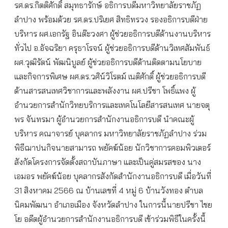
รศ.ดร.กิตติศักดิ์ สมุทธารักษ์ อธิการบดีมหาวิทยาลัยราชภัฏ
ลำปาง พร้อมด้วย รศ.ดร.ปริเยศ สิทธิทรวง รองอธิการบดีฝ่าย
บริหาร ผศ.เอกรัฐ อินต๊ะวงศา ผู้ช่วยอธิการบดีด้านงานบริหาร
ทั่วไป อ.อัจฉริยา ครุธาโรจน์ ผู้ช่วยอธิการบดีด้านวิเทศสัมพันธ์
ผศ.วุฒิรัตน์ พัฒนิบูลย์ ผู้ช่วยอธิการบดีด้านติดตามนโยบาย
และกิจการพิเศษ ผศ.ดร.วศิน์วิโรตม์ เนติศักดิ์ ผู้ช่วยอธิการบดี
ด้านสารสนเทศวิชาการและพลังงาน ผศ.ปรีชา โพธิ์แพง ผู้
อำนวยการสำนักวิทยบริการและเทคโนโลยีสารสนเทศ นายจตุ
พร จันทรมา ผู้อำนวยการสำนักงานอธิการบดี นำคณะผู้
บริหาร คณาจารย์ บุคลากร มหาวิทยาลัยราชภัฏลำปาง ร่วม
พิธีฌาปนกิจนายสามารถ พยัคฆ์น้อย นักวิชาการคอมพิวเตอร์
สังกัดโครงการจัดตั้งสถาบันภาษา และเป็นคู่สมรสของ นาง
เอมอร พยัคฆ์น้อย บุคลากรสังกัดสำนักงานอธิการบดี เมื่อวันที่
31 สิงหาคม 2566 ณ บ้านเลขที่ 4 หมู่ 6 บ้านวังทอง ตำบล
นิคมพัฒนา อำเภอเมือง จังหวัดลำปาง ในการนี้นายปรีชา ไชย
โย อดีตผู้อำนวยการสำนักงานอธิการบดี เข้าร่วมพิธีในครั้งนี้