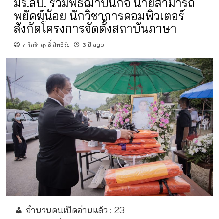
มร.ลป. ร่วมพิธีฌาปนกิจ นายสามารถ
พยัคฆ์น้อย นักวิชาการคอมพิวเตอร์
สังกัดโครงการจัดตั้งสถาบันภาษา
เกริกริกฤทธิ์ สิทธิชัย
3 ปี ago
จำนวนคนเปิดอ่านแล้ว :
23