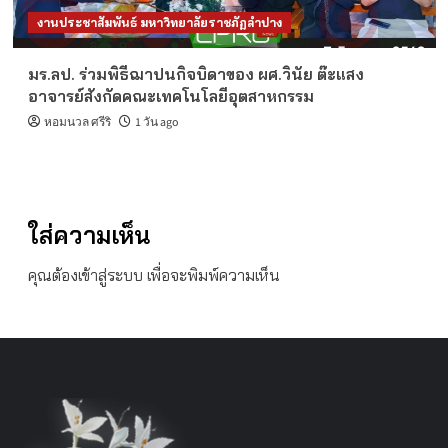
งานประชาสัมพันธ์ มหาวิทยาลัยราชภัฏลำปาง
มร.ลป. ร่วมพิธีฌาปนกิจบิดาของ ผศ.วินัย ต๊ะแสง
อาจารย์สังกัดคณะเทคโนโลยีอุตสาหกรรม
หอมนวล ศรีริ
1 วัน ago
ใส่ความเห็น
คุณต้อง
เข้าสู่ระบบ
เพื่อจะพิมพ์ความเห็น