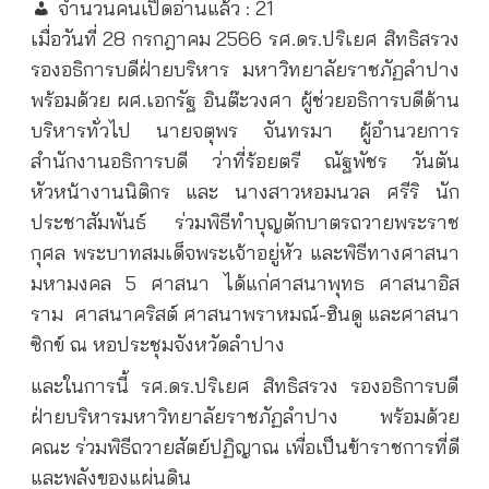
จำนวนคนเปิดอ่านแล้ว :
21
เมื่อวันที่ 28
กรกฎาคม
2566
รศ.ดร.ปริเยศ สิทธิสรวง
รองอธิการบดีฝ่ายบริหาร มหาวิทยาลัยราชภัฏลำปาง
พร้อมด้วย ผศ.เอกรัฐ อินต๊ะวงศา ผู้ช่วยอธิการบดีด้าน
บริหารทั่วไป นายจตุพร จันทรมา ผู้อำนวยการ
สำนักงานอธิการบดี ว่าที่ร้อยตรี ณัฐพัชร วันตัน
หัวหน้างานนิติกร และ นางสาวหอมนวล ศรีริ นัก
ประชาสัมพันธ์ ร่วมพิธีทำบุญตักบาตรถวายพระราช
กุศล พระบาทสมเด็จพระเจ้าอยู่หัว และพิธีทางศาสนา
มหามงคล
5
ศาสนา ได้แก่ศาสนาพุทธ ศาสนาอิส
ราม ศาสนาคริสต์ ศาสนาพราหมณ์-ฮินดู และศาสนา
ซิกข์ ณ หอประชุมจังหวัดลำปาง
และในการนี้ รศ.ดร.ปริเยศ สิทธิสรวง รองอธิการบดี
ฝ่ายบริหารมหาวิทยาลัยราชภัฏลำปาง พร้อมด้วย
คณะ ร่วมพิธีถวายสัตย์ปฏิญาณ เพื่อเป็นข้าราชการที่ดี
และพลังของแผ่นดิน