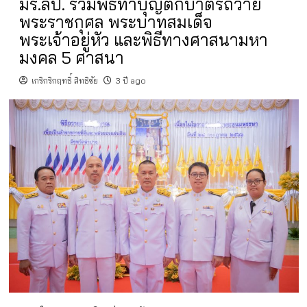
มร.ลป. ร่วมพิธีทำบุญตักบาตรถวาย
พระราชกุศล พระบาทสมเด็จ
พระเจ้าอยู่หัว และพิธีทางศาสนามหา
มงคล 5 ศาสนา
เกริกริกฤทธิ์ สิทธิชัย
3 ปี ago