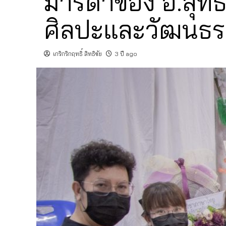
มารดาของ อ.สุทธิ
ศิลปะและวัฒนธ
เกริกริกฤทธิ์ สิทธิชัย
3 ปี ago