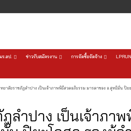
มร.ลป.
ข่าวรับสมัครงาน
การจัดซื้อจัดจ้าง
LPRU
ทยาลัยราชภัฏลำปาง เป็นเจ้าภาพพิธีสวดอภิธรรม มารดาของ อ.สุทธิมั่น 
ัฏลำปาง เป็นเจ้าภาพ