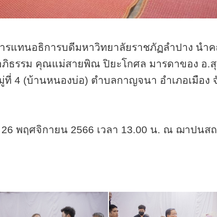
ราชการแทนอธิการบดีมหาวิทยาลัยราชภัฏลำปาง นำ
อภิธรรม คุณแม่สายพิณ ปิยะโกศล มารดาของ อ.สุท
ู่ที่
4 (
บ้านหนองบ่อ) ตำบลกาญจนา อำเภอเมือง จังห
่
26
พฤศจิกายน
2566
เวลา
13.00
น. ณ ฌาปนสถา