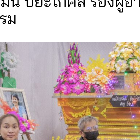
มั่น ปิยะโกศล รองผู้
รรม