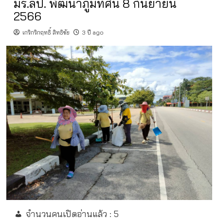
มร.ลป. พัฒนาภูมิทัศน์ 8 กันยายน
2566
เกริกริกฤทธิ์ สิทธิชัย
3 ปี ago
จำนวนคนเปิดอ่านแล้ว :
5