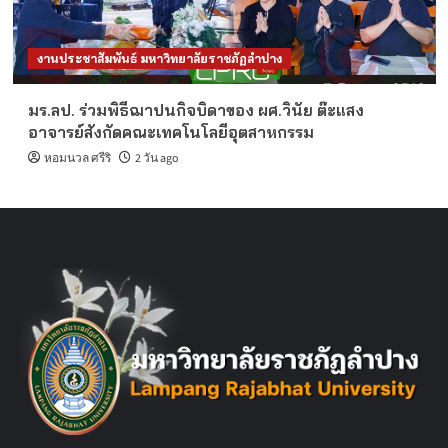
งานประชาสัมพันธ์ มหาวิทยาลัยราชภัฏลำปาง
มร.ลป. ร่วมพิธีฌาปนกิจบิดาของ ผศ.วินัย ต๊ะแสง
อาจารย์สังกัดคณะเทคโนโลยีอุตสาหกรรม
หอมนวล ศรีริ
2 วัน ago