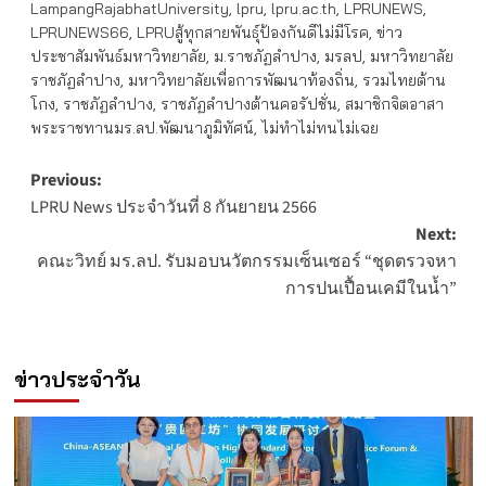
LampangRajabhatUniversity
,
lpru
,
lpru.ac.th
,
LPRUNEWS
,
LPRUNEWS66
,
LPRUสู้ทุกสายพันธุ์ป้องกันดีไม่มีโรค
,
ข่าว
ประชาสัมพันธ์มหาวิทยาลัย
,
ม.ราชภัฏลำปาง
,
มรลป
,
มหาวิทยาลัย
ราชภัฏลำปาง
,
มหาวิทยาลัยเพื่อการพัฒนาท้องถิ่น
,
รวมไทยต้าน
โกง
,
ราชภัฏลำปาง
,
ราชภัฏลำปางต้านคอรัปชั่น
,
สมาชิกจิตอาสา
พระราชทานมร.ลป.พัฒนาภูมิทัศน์
,
ไม่ทำไม่ทนไม่เฉย
Post
Previous:
LPRU News ประจำวันที่ 8 กันยายน 2566
navigation
Next:
คณะวิทย์ มร.ลป. รับมอบนวัตกรรมเซ็นเซอร์ “ชุดตรวจหา
การปนเปื้อนเคมีในน้ำ”
ข่าวประจำวัน