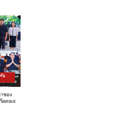
ภัฏ
ดาของ
งกัดคณะ