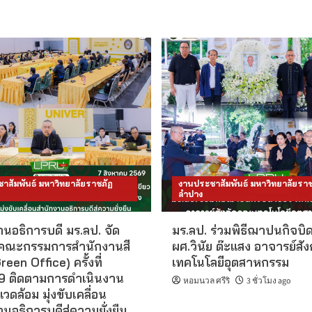
าสัมพันธ์ มหาวิทยาลัยราชภัฏ
งานประชาสัมพันธ์ มหาวิทยาลัยราช
ลำปาง
นอธิการบดี มร.ลป. จัด
มร.ลป. ร่วมพิธีฌาปนกิจบิ
คณะกรรมการสำนักงานสี
ผศ.วินัย ต๊ะแสง อาจารย์สั
reen Office) ครั้งที่
เทคโนโลยีอุตสาหกรรม
 ติดตามการดำเนินงาน
หอมนวล ศรีริ
3 ชั่วโมง ago
แวดล้อม มุ่งขับเคลื่อน
นอธิการบดีสู่ความยั่งยืน