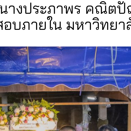
งนางประภาพร คณิตป
สอบภายใน มหาวิทยาล