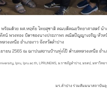
หาร พร้อมด้วย ผศ.หฤทัย ไทยสุชาติ คณบดีคณะวิทยาศาสตร์ 
สุทัศน์ พวงทอง บิดาของนางประภาพร คณิตปัญญาเจริญ หัว
ำบลหลวงเหนือ อำเภองาว จังหวัดลำปาง
 กันยายน 2565 ณ ฌาปนสถานบ้านทุ่งโป้ ตำบลหลวงเหนือ อำ
iversity
,
lpru
,
lpru.ac.th
,
LPRUNEWS
,
ม.ราชภัฏลำปาง
,
มรลป
,
มหาวิทยา
มร.ลำปาง ร่วมสัมมนาสถาบันอุ