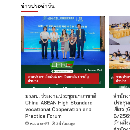
ข่าวประจำวัน
งานประชาสัมพันธ์ มหาวิทยาลัยราชภัฏ
งานประช
ลำปาง
ลำปาง
มร.ลป. ร่วมงานประชุมนานาชาติ
สำนักงา
China-ASEAN High-Standard
ประชุม
Vocational Cooperation and
เขียว (G
Practice Forum
8/2569
ด้านสิ่ง
หอมนวล ศรีริ
2 ชั่วโมง ago
สำนักงา