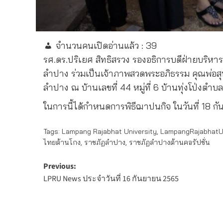
จำนวนคนเปิดอ่านแล้ว :
39
รศ.ดร.ปริเยศ สิทธิสรวง รองอธิการบดีฝ่ายบริ
ลำปาง ร่วมเป็นเจ้าภาพสวดพระอภิธรรม คุณพ่อ
ลำปาง ณ บ้านเลขที่ 44 หมู่ที่ 6 บ้านทุ่งโป่งต
ในการนี้ได้กำหนดการพิธีฌาปนกิจ ในวันที่ 18
Tags:
Lampang Rajabhat University
,
LampangRajabhatUn
ไทยต้านโกง
,
ราชภัฏลำปาง
,
ราชภัฏลำปางต้านคอรัปชั่น
Post
Previous:
LPRU News ประจำวันที่ 16 กันยายน 2565
navigation