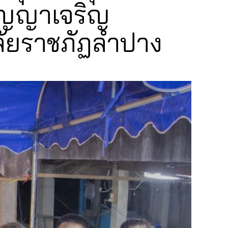
ัญญาเจริญ
ัยราชภัฏลำปาง