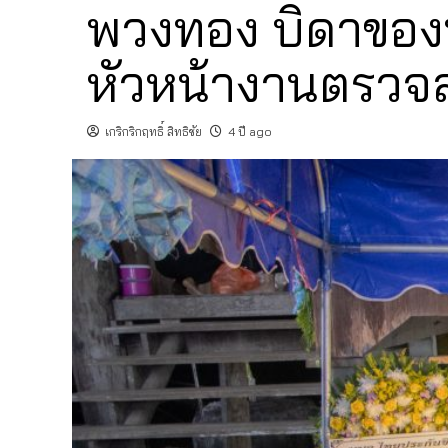
พวงทอง บิดาขอ
หัวหน้างานตรวจ
เกริกริกฤทธิ์ สิทธิชัย
4 ปี ago