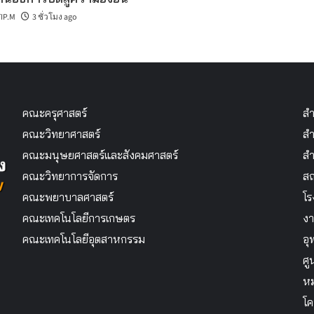
IP.M
3 ชั่วโมง ago
คณะครุศาสตร์
สำ
คณะวิทยาศาสตร์
สำ
คณะมนุษยศาสตร์และสังคมศาสตร์
สำ
คณะวิทยาการจัดการ
สถ
คณะพยาบาลศาสตร์
โร
คณะเทคโนโลยีการเกษตร
งา
คณะเทคโนโลยีอุตสาหกรรม
อุ
ศู
หม
โค