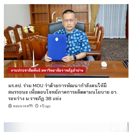
งานประชาสัมพันธ์ มหาวิทยาลัยราชภัฏลำปาง
มร.ลป. ร่วม MOU ว่าด้วยการพัฒนากำลังคนให้มี
สมรรถนะ เพื่อตอบโจทย์ภาคการผลิตตามนโยบาย อว.
ระหว่าง ม.ราชภัฏ 38 แห่ง
หอมนวล ศรีริ
4 ปี ago