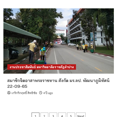
งานประชาสัมพันธ์ มหาวิทยาลัยราชภัฏลำปาง
สมาชิกจิตอาสาพระราชทาน สังกัด มร.ลป. พัฒนาภูมิทัศน์
22-09-65
เกริกริกฤทธิ์ สิทธิชัย
4 ปี ago
Posts
2
3
4
5
Next
1