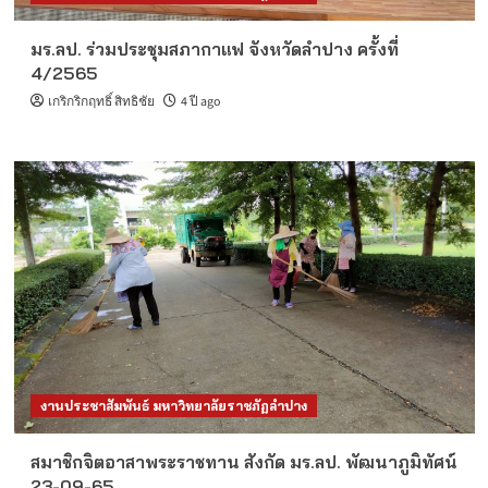
มร.ลป. ร่วมประชุมสภากาแฟ จังหวัดลำปาง ครั้งที่
4/2565
เกริกริกฤทธิ์ สิทธิชัย
4 ปี ago
งานประชาสัมพันธ์ มหาวิทยาลัยราชภัฏลำปาง
สมาชิกจิตอาสาพระราชทาน สังกัด มร.ลป. พัฒนาภูมิทัศน์
23-09-65