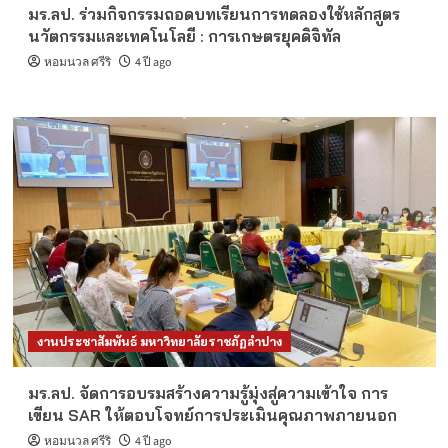
มร.ลป. ร่วมกิจกรรมถอดบทเรียนการทดลองใช้หลักสูตร
นวัตกรรมและเทคโนโลยี : การเกษตรยุคดิจิทัล
หอมนวล ศรีริ
4 ปี ago
งานประชาสัมพันธ์ มหาวิทยาลัยราชภัฏลำปาง
มร.ลป. จัดการอบรมสร้างความรู้มุ่งสู่ความเข้าใจ การ
เขียน SAR ให้ตอบโจทย์การประเมินคุณภาพภายนอก
หอมนวล ศรีริ
4 ปี ago