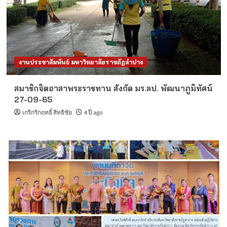
งานประชาสัมพันธ์ มหาวิทยาลัยราชภัฏลำปาง
สมาชิกจิตอาสาพระราชทาน สังกัด มร.ลป. พัฒนาภูมิทัศน์
27-09-65
เกริกริกฤทธิ์ สิทธิชัย
4 ปี ago