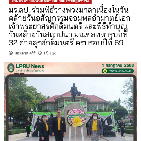
งานประชาสัมพันธ์ มหาวิทยาลัยราชภัฏลำปาง
มร.ลป. ร่วมพิธีวางพวงมาลาเนื่องในวัน
คล้ายวันอสัญกรรมจอมพลอำมาตย์เอก
เจ้าพระยาสุรศักดิ์มนตรี และพิธีทำบุญ
วันคล้ายวันสถาปนา มณฑลทหารบกที่
32 ค่ายสุรศักดิ์มนตรี ครบรอบปีที่ 69
หอมนวล ศรีริ
1 ปี ago