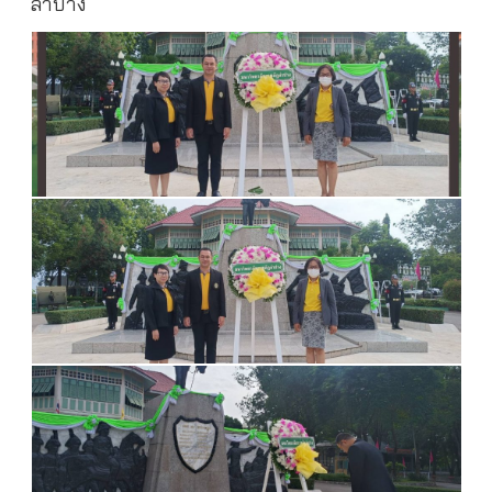
ลำปาง