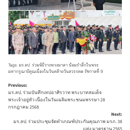
Tags:
มร.ลป. ร่วมพิธีวางพวงมาลา น้อมรำลึกในพระ
มหากรุณาธิคุณเนื่องในวันคล้ายวันสวรรคต รัชกาลที่ 9
Post
Previous:
มร.ลป. ร่วมบันทึกเทปอาศิรวาท พระบาทสมเด็จ
navigation
พระเจ้าอยู่หัว เนื่องในวันเฉลิมพระชนมพรรษา 28
กรกฎาคม 2568
Next:
มร.ลป. ร่วมประชุมจัดทำเกณฑ์ประกันคุณภาพ มรภ. 38
แห่ง มาตรฐาน 2565