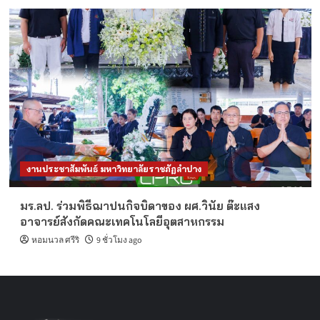
งานประชาสัมพันธ์ มหาวิทยาลัยราชภัฏลำปาง
มร.ลป. ร่วมพิธีฌาปนกิจบิดาของ ผศ.วินัย ต๊ะแสง
อาจารย์สังกัดคณะเทคโนโลยีอุตสาหกรรม
หอมนวล ศรีริ
9 ชั่วโมง ago