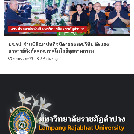
งานประชาสัมพันธ์ มหาวิทยาลัยราชภัฏลำปาง
มร.ลป. ร่วมพิธีฌาปนกิจบิดาของ ผศ.วินัย ต๊ะแสง
อาจารย์สังกัดคณะเทคโนโลยีอุตสาหกรรม
หอมนวล ศรีริ
3 ชั่วโมง ago