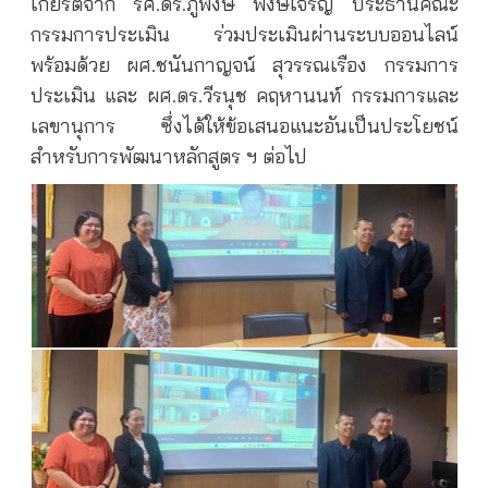
เกียรติจาก รศ.ดร.ภูพงษ์ พงษ์เจริญ ประธานคณะ
กรรมการประเมิน ร่วมประเมินผ่านระบบออนไลน์
พร้อมด้วย ผศ.ชนันกาญจน์ สุวรรณเรือง กรรมการ
ประเมิน และ ผศ.ดร.วีรนุช คฤหานนท์ กรรมการและ
เลขานุการ ซึ่งได้ให้ข้อเสนอแนะอันเป็นประโยชน์
สำหรับการพัฒนาหลักสูตร ฯ ต่อไป