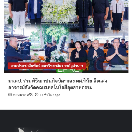
งานประชาสัมพันธ์ มหาวิทยาลัยราชภัฏลำปาง
มร.ลป. ร่วมพิธีฌาปนกิจบิดาของ ผศ.วินัย ต๊ะแสง
อาจารย์สังกัดคณะเทคโนโลยีอุตสาหกรรม
หอมนวล ศรีริ
17 ชั่วโมง ago