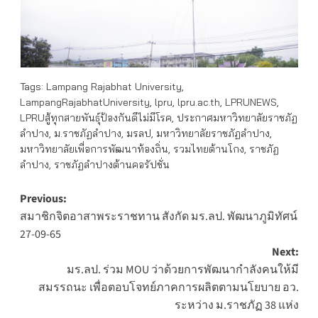
Tags:
Lampang Rajabhat University
,
LampangRajabhatUniversity
,
lpru
,
lpru.ac.th
,
LPRUNEWS
,
LPRUสู้ทุกสายพันธุ์ป้องกันดีไม่มีโรค
,
ประกาศมหาวิทยาลัยราชภัฏ
ลำปาง
,
ม.ราชภัฏลำปาง
,
มรลป
,
มหาวิทยาลัยราชภัฏลำปาง
,
มหาวิทยาลัยเพื่อการพัฒนาท้องถิ่น
,
รวมไทยต้านโกง
,
ราชภัฏ
ลำปาง
,
ราชภัฏลำปางต้านคอรัปชั่น
Post
Previous:
สมาชิกจิตอาสาพระราชทาน สังกัด มร.ลป. พัฒนาภูมิทัศน์
navigation
27-09-65
Next:
มร.ลป. ร่วม MOU ว่าด้วยการพัฒนากำลังคนให้มี
สมรรถนะ เพื่อตอบโจทย์ภาคการผลิตตามนโยบาย อว.
ระหว่าง ม.ราชภัฏ 38 แห่ง