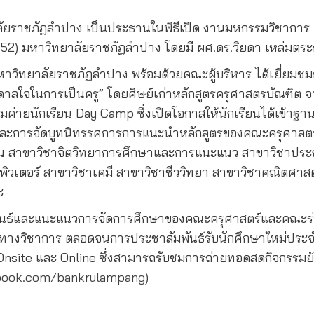
ิทยาลัยราชภัฏลำปาง เป็นประธานในพิธีเปิด งานมหกรรมวิชาก
2) มหาวิทยาลัยราชภัฏลำปาง โดยมี ผศ.ดร.วิยดา เหล่มตร
บดีมหาวิทยาลัยราชภัฏลำปาง พร้อมด้วยคณะผู้บริหาร ได้เยี่ย
งบันดาลใจในการเป็นครู” โดยศิษย์เก่าหลักสูตรครุศาสตรบัณ
รมค่ายนักเรียน Day Camp
ซึ่งเปิดโอกาสให้นักเรียนได้เข้า
 ๆ และการจัดบูทนิทรรศการการแนะนำหลักสูตรของคณะครุศาสต
 สาขาวิชาจิตวิทยาการศึกษาและการแนะแนว สาขาวิชาประถ
มพิวเตอร์ สาขาวิชาเคมี สาขาวิชาชีววิทยา สาขาวิชาคณิตศา
ะ
สัมพันธ์และแนะแนวการจัดการศึกษาของคณะครุศาสตร์และคณะ
มมือทางวิชาการ ตลอดจนการประชาสัมพันธ์รับนักศึกษาใหม่ปร
 Onsite
และ
Online
ซึ่งสามารถรับชมการถ่ายทอดสดกิจกรรมย้อ
book.com/bankrulampang
)