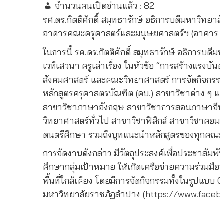
จำนวนคนเปิดอ่านแล้ว :
82
รศ.ดร.กิตติศักดิ์ สมุทธารักษ์ อธิการบดีมหาว
อาคารคณะครุศาสตร์และมนุษยศาสตร์ฯ (อาคาร 5
ในการนี้ รศ.ดร.กิตติศักดิ์ สมุทธารักษ์ อธิการ
เวทีเสวนา ครูเล่าเรื่อง ในหัวข้อ “การสร้างแร
สังคมศาสตร์ และคณะวิทยาศาสตร์ การจัดกิจกร
หลักสูตรครุศาสตรบัณฑิต (คบ.) สาขาวิชาต่าง
สาขาวิชาภาษาอังกฤษ สาขาวิชาการสอนภาษาจีน
วิทยาศาสตร์ทั่วไป สาขาวิชาฟิสิกส์ สาขาวิชาคอ
ดนตรีศึกษา รวมถึงบูทแนะนำหลักสูตรของทุกคณ
การจัดงานดังกล่าว มีวัตถุประสงค์เพื่อประชา
ศึกษากลุ่มเป้าหมาย ให้เกิดเครือข่ายความร่ว
พื้นที่ใกล้เคียง โดยมีการจัดกิจกรรมทั้งในรูปแบบ
มหาวิทยาลัยราชภัฏลำปาง (
https://www.face