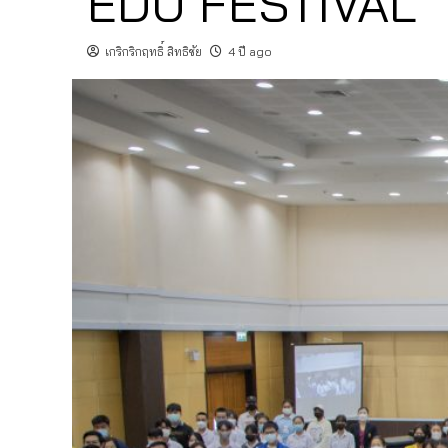
EDU FESTIVAL
เกริกริกฤทธิ์ สิทธิชัย
4 ปี ago