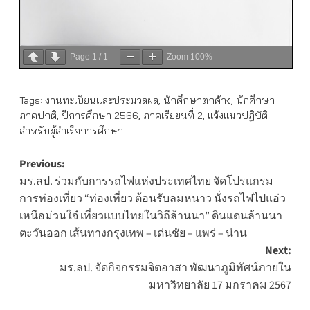
Page
1
/
1
Zoom
100%
Tags:
งานทะเบียนและประมวลผล
,
นักศึกษาตกค้าง
,
นักศึกษา
ภาคปกติ
,
ปีการศึกษา 2566
,
ภาคเรียยนที่ 2
,
แจ้งแนวปฏิบัติ
สำหรับผู้สำเร็จการศึกษา
Post
Previous:
มร.ลป. ร่วมกับการรถไฟแห่งประเทศไทย จัดโปรแกรม
navigation
การท่องเที่ยว “ท่องเที่ยว ต้อนรับลมหนาว นั่งรถไฟไปแอ่ว
เหนือม่วนใจ๋ เที่ยวแบบไทยในวิถีล้านนา” ดินแดนล้านนา
ตะวันออก เส้นทางกรุงเทพ – เด่นชัย – แพร่ – น่าน
Next:
มร.ลป. จัดกิจกรรมจิตอาสา พัฒนาภูมิทัศน์ภายใน
มหาวิทยาลัย 17 มกราคม 2567