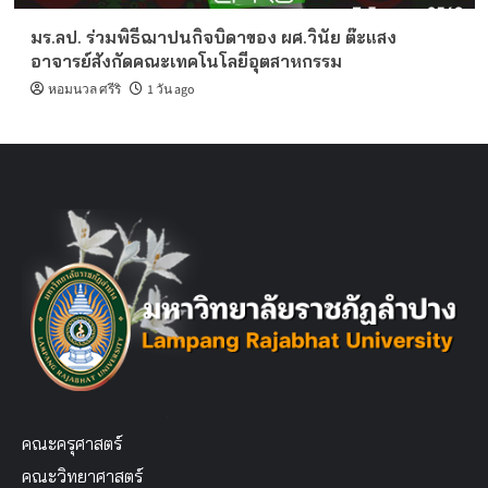
มร.ลป. ร่วมพิธีฌาปนกิจบิดาของ ผศ.วินัย ต๊ะแสง
อาจารย์สังกัดคณะเทคโนโลยีอุตสาหกรรม
หอมนวล ศรีริ
1 วัน ago
คณะครุศาสตร์
คณะวิทยาศาสตร์