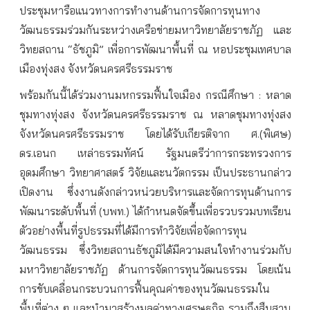
ประชุมหารือแนวทางการทำงานด้านการจัดการทุนทาง
วัฒนธรรมร่วมกันระหว่างเครือข่ายมหาวิทยาลัยราชภัฏ และ
วิทยสถาน “ธัชภูมิ” เพื่อการพัฒนาพื้นที่ ณ หอประชุมเทศบาล
เมืองทุ่งสง จังหวัดนครศรีธรรมราช
พร้อมกันนี้ได้ร่วมงานมหกรรมฟื้นใจเมือง กรณีศึกษา : หลาด
ชุมทางทุ่งสง จังหวัดนครศรีธรรมราช ณ หลาดชุมทางทุ่งสง
จังหวัดนครศรีธรรมราช โดยได้รับเกียรติจาก ศ.(พิเศษ)
ดร.เอนก เหล่าธรรมทัศน์ รัฐมนตรีว่าการกระทรวงการ
อุดมศึกษา วิทยาศาสตร์ วิจัยและนวัตกรรม เป็นประธานกล่าว
เปิดงาน ซึ่งงานดังกล่าวหน่วยบริหารและจัดการทุนด้านการ
พัฒนาระดับพื้นที่ (บพท.) ได้กำหนดจัดขึ้นเพื่อรวบรวมบทเรียน
ตัวอย่างพื้นที่รูปธรรมที่ได้มีการทำวิจัยเพื่อจัดการทุน
วัฒนธรรม ซึ่งวิทยสถานธัชภูมิได้มีความสนใจทำงานร่วมกับ
มหาวิทยาลัยราชภัฏ ด้านการจัดการทุนวัฒนธรรม โดยเน้น
การขับเคลื่อนกระบวนการฟื้นคุณค่าของทุนวัฒนธรรมใน
พื้นที่ต่าง ๆ และนำมาสร้างมูลค่าทางเศรษฐกิจ รวมถึงสืบสาน