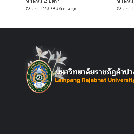
จำนวน 2 อัตรา
จำนวน 
adminLPRU
3 สัปดาห์ ago
adminL