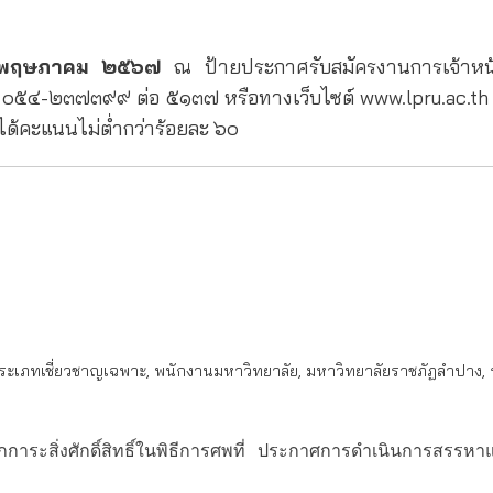
๙ พฤษภาคม ๒๕๖๗
ณ ป้ายประกาศรับสมัครงานการเจ้าหน้า
 ๐๕๔-๒๓๗๓๙๙ ต่อ ๕๑๓๗ หรือทางเว็บไซต์ www.lpru.ac.th ผ
งได้คะแนนไม่ต่ำกว่าร้อยละ ๖๐
ระเภทเชี่ยวชาญเฉพาะ
,
พนักงานมหาวิทยาลัย
,
มหาวิทยาลัยราชภัฏลำปาง
,
ะสิ่งศักดิ์สิทธิ์ในพิธีการศพที่
ประกาศการดำเนินการสรรหาและเ