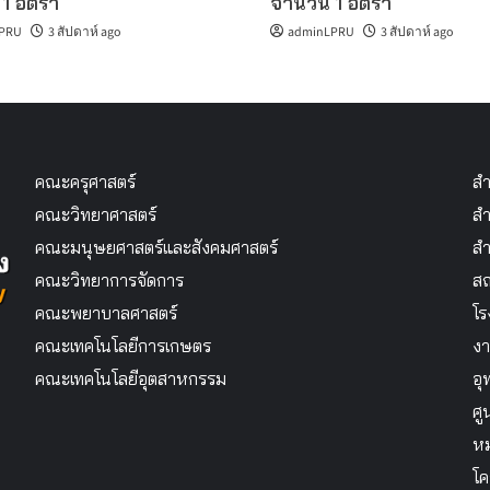
1 อัตรา
จำนวน 1 อัตรา
PRU
3 สัปดาห์ ago
adminLPRU
3 สัปดาห์ ago
คณะครุศาสตร์
สำ
คณะวิทยาศาสตร์
สำ
คณะมนุษยศาสตร์และสังคมศาสตร์
สำ
คณะวิทยาการจัดการ
สถ
คณะพยาบาลศาสตร์
โร
คณะเทคโนโลยีการเกษตร
งา
คณะเทคโนโลยีอุตสาหกรรม
อุ
ศู
หม
โค