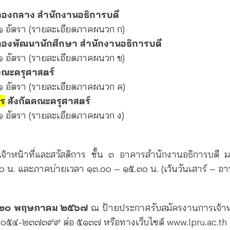
 กองกลาง สำนักงานอธิการบดี
๑ อัตรา (รายละเอียดภาคผนวก ก)
กองพัฒนานักศึกษา สำนักงานอธิการบดี
๑ อัตรา (รายละเอียดภาคผนวก ข)
คณะครุศาสตร์
๑ อัตรา (รายละเอียดภาคผนวก ค)
าร
สังกัดคณะครุศาสตร์
๑ อัตรา (รายละเอียดภาคผนวก ง)
้าหน้าที่และสวัสดิการ ชั้น ๓ อาคารสำนักงานอธิการบดี
๐ น.
และภาคบ่ายเวลา ๑๓.๐๐ – ๑๕.๓๐ น. (เว้นวันเสาร์ – อาท
ี่ ๒๐ พฤษภาคม ๒๕๖๗
ณ ป้ายประกาศรับสมัครงานการเจ้าหน
่ ๐๕๔-๒๓๗๓๙๙ ต่อ ๕๑๓๗ หรือทางเว็บไซต์
www.lpru.ac.th