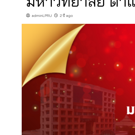
มหาวิทยาลัย ตำแ
adminLPRU
2 ปี ago