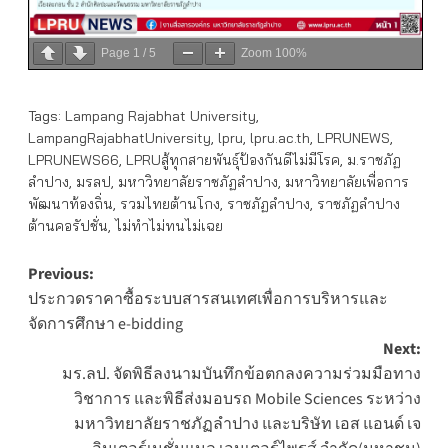
Page
1
/
5
Zoom
100%
Tags:
Lampang Rajabhat University
,
LampangRajabhatUniversity
,
lpru
,
lpru.ac.th
,
LPRUNEWS
,
LPRUNEWS66
,
LPRUสู้ทุกสายพันธุ์ป้องกันดีไม่มีโรค
,
ม.ราชภัฏ
ลำปาง
,
มรลป
,
มหาวิทยาลัยราชภัฏลำปาง
,
มหาวิทยาลัยเพื่อการ
พัฒนาท้องถิ่น
,
รวมไทยต้านโกง
,
ราชภัฏลำปาง
,
ราชภัฏลำปาง
ต้านคอรัปชั่น
,
ไม่ทำไม่ทนไม่เฉย
Post
Previous:
ประกวดราคาซื้อระบบสารสนเทศเพื่อการบริหารและ
navigation
จัดการศึกษา e-bidding
Next:
มร.ลป. จัดพิธีลงนามบันทึกข้อตกลงความร่วมมือทาง
วิชาการ และพิธีส่งมอบรถ Mobile Sciences ระหว่าง
มหาวิทยาลัยราชภัฏลำปาง และบริษัท เอส แอนด์ เจ