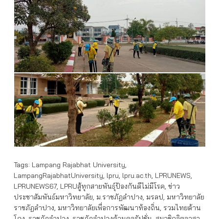
Tags:
Lampang Rajabhat University
,
LampangRajabhatUniversity
,
lpru
,
lpru.ac.th
,
LPRUNEWS
,
LPRUNEWS67
,
LPRUสู้ทุกสายพันธุ์ป้องกันดีไม่มีโรค
,
ข่าว
ประชาสัมพันธ์มหาวิทยาลัย
,
ม.ราชภัฏลำปาง
,
มรลป
,
มหาวิทยาลัย
ราชภัฏลำปาง
,
มหาวิทยาลัยเพื่อการพัฒนาท้องถิ่น
,
รวมไทยต้าน
โกง
,
ราชภัฏลำปาง
,
ราชภัฏลำปางต้านคอรัปชั่น
,
สมาชิกจิตอาสา