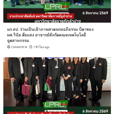
งานประชาสัมพันธ์ มหาวิทยาลัยราชภัฏลำปาง
มร.ลป. ร่วมเป็นเจ้าภาพสวดพระอภิธรรม บิดาของ
ผศ.วินัย ต๊ะแสง อาจารย์สังกัดคณะเทคโนโลยี
อุตสาหกรรม
CHANATIP.M
7 ชั่วโมง ago