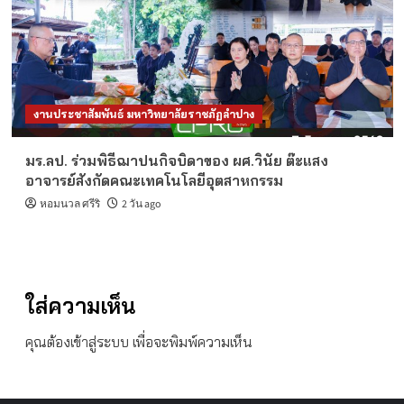
งานประชาสัมพันธ์ มหาวิทยาลัยราชภัฏลำปาง
มร.ลป. ร่วมพิธีฌาปนกิจบิดาของ ผศ.วินัย ต๊ะแสง
อาจารย์สังกัดคณะเทคโนโลยีอุตสาหกรรม
หอมนวล ศรีริ
2 วัน ago
ใส่ความเห็น
คุณต้อง
เข้าสู่ระบบ
เพื่อจะพิมพ์ความเห็น