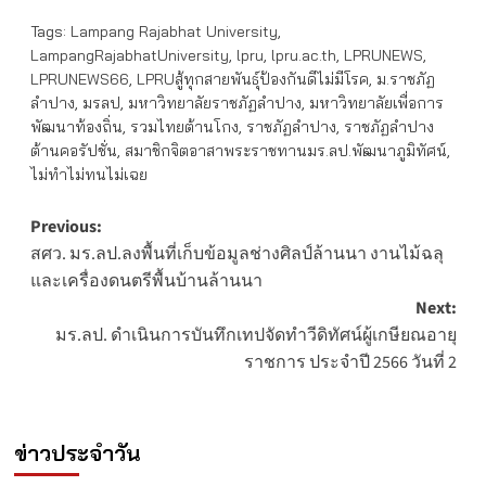
Tags:
Lampang Rajabhat University
,
LampangRajabhatUniversity
,
lpru
,
lpru.ac.th
,
LPRUNEWS
,
LPRUNEWS66
,
LPRUสู้ทุกสายพันธุ์ป้องกันดีไม่มีโรค
,
ม.ราชภัฏ
ลำปาง
,
มรลป
,
มหาวิทยาลัยราชภัฏลำปาง
,
มหาวิทยาลัยเพื่อการ
พัฒนาท้องถิ่น
,
รวมไทยต้านโกง
,
ราชภัฏลำปาง
,
ราชภัฏลำปาง
ต้านคอรัปชั่น
,
สมาชิกจิตอาสาพระราชทานมร.ลป.พัฒนาภูมิทัศน์
,
ไม่ทำไม่ทนไม่เฉย
Post
Previous:
สศว. มร.ลป.ลงพื้นที่เก็บข้อมูลช่างศิลป์ล้านนา งานไม้ฉลุ
navigation
และเครื่องดนตรีพื้นบ้านล้านนา
Next:
มร.ลป. ดำเนินการบันทึกเทปจัดทำวีดิทัศน์ผู้เกษียณอายุ
ราชการ ประจำปี 2566 วันที่ 2
ข่าวประจำวัน