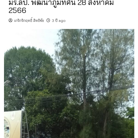
มร.ลป. พัฒนาภูมิทัศน์ 28 สิงหาคม
2566
เกริกริกฤทธิ์ สิทธิชัย
3 ปี ago