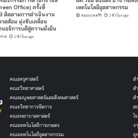
คณะกรรมการสำนักงานสี
ผศ.วินัย ต๊ะแสง อาจารย์สั
reen Office) ครั้งที่
เทคโนโลยีอุตสาหกรรม
 ติดตามการดำเนินงาน
หอมนวล ศรีริ
2 ชั่วโมง ago
แวดล้อม มุ่งขับเคลื่อน
นอธิการบดีสู่ความยั่งยืน
IP.M
2 ชั่วโมง ago
คณะครุศาสตร์
สำ
คณะวิทยาศาสตร์
สำ
คณะมนุษยศาสตร์และสังคมศาสตร์
สำ
คณะวิทยาการจัดการ
สถ
คณะพยาบาลศาสตร์
โร
คณะเทคโนโลยีการเกษตร
งา
คณะเทคโนโลยีอุตสาหกรรม
อุ