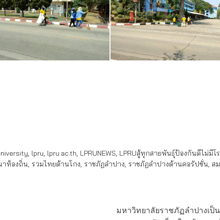
iversity
,
lpru
,
lpru.ac.th
,
LPRUNEWS
,
LPRUสู้ทุกสายพันธุ์ป้องกันดีไม่มีโ
าท้องถิ่น
,
รวมไทยต้านโกง
,
ราชภัฏลำปาง
,
ราชภัฏลำปางต้านคอรัปชั่น
,
สม
มหาวิทยาลัยราชภัฏลำปางเป็น