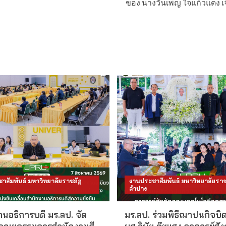
ของ นางวันเพ็ญ ใจแก้วแดง เจ
าสัมพันธ์ มหาวิทยาลัยราชภัฏ
งานประชาสัมพันธ์ มหาวิทยาลัยราช
ลำปาง
นอธิการบดี มร.ลป. จัด
มร.ลป. ร่วมพิธีฌาปนกิจบิ