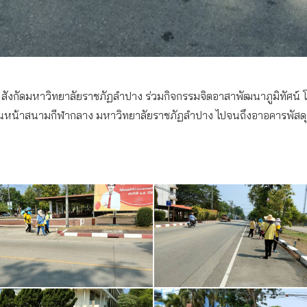
สังกัดมหาวิทยาลัยราชภัฏลำปาง ร่วมกิจกรรมจิตอาสาพัฒนาภูมิทัศน์ 
านหน้าสนามกีฬากลาง มหาวิทยาลัยราชภัฏลำปาง ไปจนถึงอาอคารพัสด