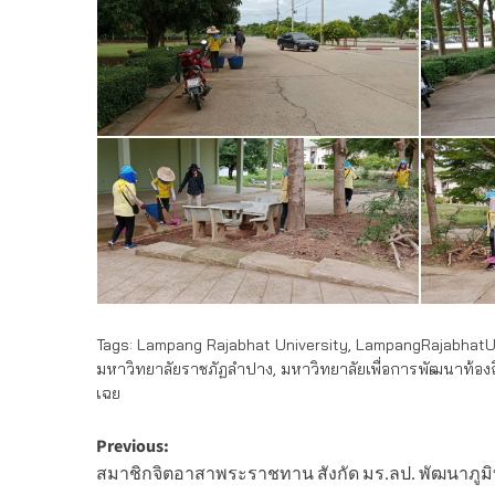
Tags:
Lampang Rajabhat University
,
LampangRajabhatUn
มหาวิทยาลัยราชภัฏลำปาง
,
มหาวิทยาลัยเพื่อการพัฒนาท้องถ
เฉย
Post
Previous:
สมาชิกจิตอาสาพระราชทาน สังกัด มร.ลป. พัฒนาภูมิทั
navigation