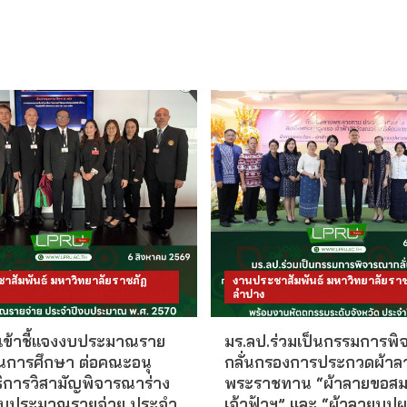
าสัมพันธ์ มหาวิทยาลัยราชภัฏ
งานประชาสัมพันธ์ มหาวิทยาลัยราช
ลำปาง
 เข้าชี้แจงงบประมาณราย
มร.ลป.ร่วมเป็นกรรมการพ
านการศึกษา ต่อคณะอนุ
กลั่นกรองการประกวดผ้าล
ิการวิสามัญพิจารณาร่าง
พระราชทาน “ผ้าลายขอสม
งบประมาณรายจ่าย ประจำ
เจ้าฟ้าฯ” และ “ผ้าลายบุป