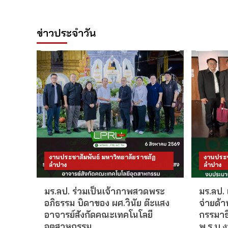
ข่าวประจำวัน
งานประชาสัมพันธ์ มหาวิทยาลัยราชภัฏ
งานประช
ลำปาง
ลำปาง
มร.ลป. ร่วมเป็นเจ้าภาพสวดพระ
มร.ลป.
อภิธรรม บิดาของ ผศ.วินัย ต๊ะแสง
จ่ายด้
อาจารย์สังกัดคณะเทคโนโลยี
กรรมาธ
อุตสาหกรรม
พ.ร.บ.