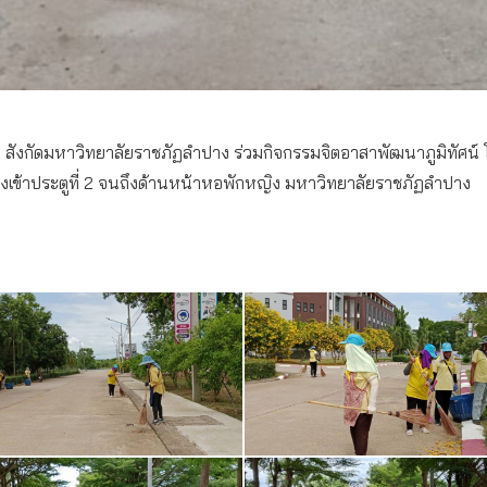
น สังกัดมหาวิทยาลัยราชภัฏลำปาง ร่วมกิจกรรมจิตอาสาพัฒนาภูมิทัศน์
เข้าประตูที่ 2 จนถึงด้านหน้าหอพักหญิง มหาวิทยาลัยราชภัฏลำปาง