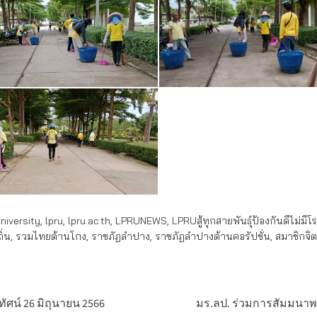
iversity
,
lpru
,
lpru.ac.th
,
LPRUNEWS
,
LPRUสู้ทุกสายพันธุ์ป้องกันดีไม่มีโ
ิ่น
,
รวมไทยต้านโกง
,
ราชภัฏลำปาง
,
ราชภัฏลำปางต้านคอรัปชั่น
,
สมาชิกจิ
ศน์ 26 มิถุนายน 2566
มร.ลป. ร่วมการสัมมนาพห