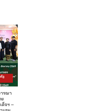
ภัฏ
ิจารณา
าย
เด็จฯ –
ผาบรม