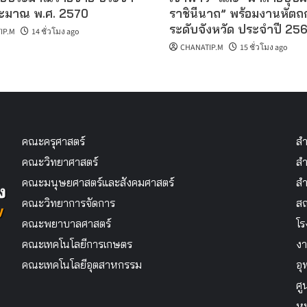
ะมาณ พ.ศ. 2570
ราชินีนาถ” พร้อมงานหัตถ
ระดับจังหวัด ประจำปี 25
IP.M
14 ชั่วโมง ago
CHANATIP.M
15 ชั่วโมง ago
คณะครุศาสตร์
สำ
คณะวิทยาศาสตร์
สำ
คณะมนุษยศาสตร์และสังคมศาสตร์
สำ
คณะวิทยาการจัดการ
สถ
คณะพยาบาลศาสตร์
โร
คณะเทคโนโลยีการเกษตร
งา
คณะเทคโนโลยีอุตสาหกรรม
อุ
ศู
หม