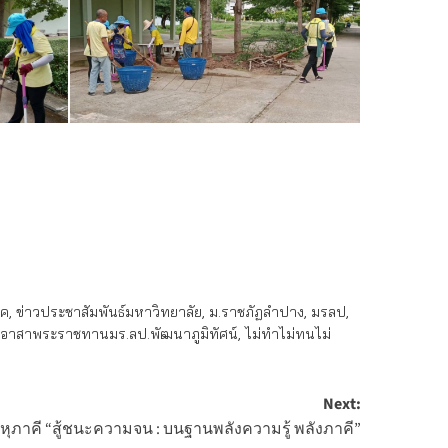
รค
,
ข่าวประชาสัมพันธ์มหาวิทยาลัย
,
ม.ราชภัฏลำปาง
,
มรลป
,
ตอาสาพระราชทานมร.ลป.พัฒนาภูมิทัศน์
,
ไม่ทำไม่ทนไม่
Next:
ุภาคี “สู้ชนะความจน : บนฐานพลังความรู้ พลังภาคี”