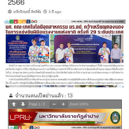
2566
เกริกริกฤทธิ์ สิทธิชัย
3 ปี ago
จำนวนคนเปิดอ่านแล้ว :
13
Page
1
/
3
Zoom
100%