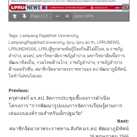
Page
1
/
3
Zoom
100%
Tags:
Lampang Rajabhat University
,
LampangRajabhatUniversity
,
lpru
,
lpru.ac.th
,
LPRUNEWS
,
LPRUNEWS66
,
LPRUสู้ทุกสายพันธุ์ป้องกันดีไม่มีโรค
,
ม.ราชภัฏ
ลำปาง
,
มรลป
,
มหาวิทยาลัยราชภัฏลำปาง
,
มหาวิทยาลัยเพื่อการ
พัฒนาท้องถิ่น
,
รวมไทยต้านโกง
,
ราชภัฏลำปาง
,
ราชภัฏลำปาง
ต้านคอรัปชั่น
,
สมาชิกจิตอาสาพระราชทานมร.ลป.พัฒนาภูมิทัศน์
,
ไม่ทำไม่ทนไม่เฉย
Post
Previous:
ครุศาสตร์ มร.ลป. จัดการประชุมชี้แจงการดำเนิน
navigation
โครงการ “การพัฒนารูปแบบการจัดการเรียนรู้ผ่านการ
เล่นแบบองค์รวมสำหรับเด็กปฐมวัย”
Next:
สมาชิกจิตอาสาพระราชทาน สังกัด มร.ลป. พัฒนาภูมิทัศน์
26 พฤษภาคม 2566