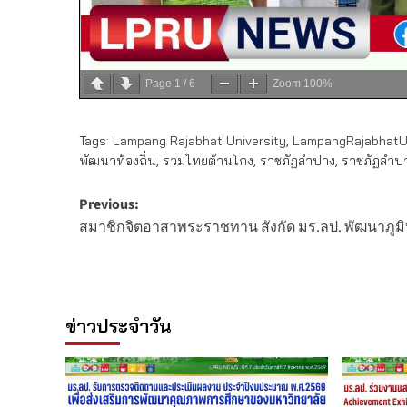
Page
1
/
6
Zoom
100%
Tags:
Lampang Rajabhat University
,
LampangRajabhatUn
พัฒนาท้องถิ่น
,
รวมไทยต้านโกง
,
ราชภัฏลำปาง
,
ราชภัฏลำปา
Post
Previous:
สมาชิกจิตอาสาพระราชทาน สังกัด มร.ลป. พัฒนาภูมิท
navigation
ข่าวประจำวัน