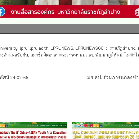
iversity
,
lpru
,
lpru.ac.th
,
LPRUNEWS
,
LPRUNEWS66
,
ม.ราชภัฏลำปาง
,
งต้านคอรัปชั่น
,
สมาชิกจิตอาสาพระราชทานมร.ลป.พัฒนาภูมิทัศน์
,
ไม่ทำไ
ัศน์ 24-02-66
มร.ลป. ร่วมการแถลงข่า