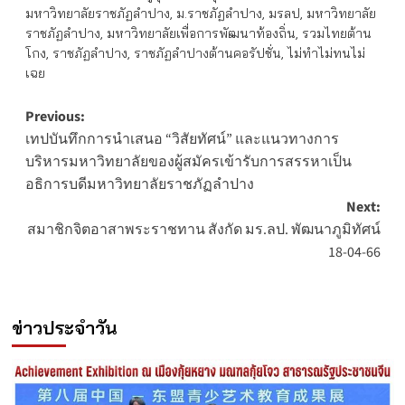
มหาวิทยาลัยราชภัฏลำปาง
,
ม.ราชภัฏลำปาง
,
มรลป
,
มหาวิทยาลัย
ราชภัฏลำปาง
,
มหาวิทยาลัยเพื่อการพัฒนาท้องถิ่น
,
รวมไทยต้าน
โกง
,
ราชภัฏลำปาง
,
ราชภัฏลำปางต้านคอรัปชั่น
,
ไม่ทำไม่ทนไม่
เฉย
Post
Previous:
เทปบันทึกการนำเสนอ “วิสัยทัศน์” และแนวทางการ
navigation
บริหารมหาวิทยาลัยของผู้สมัครเข้ารับการสรรหาเป็น
อธิการบดีมหาวิทยาลัยราชภัฏลำปาง
Next:
สมาชิกจิตอาสาพระราชทาน สังกัด มร.ลป. พัฒนาภูมิทัศน์
18-04-66
ข่าวประจำวัน