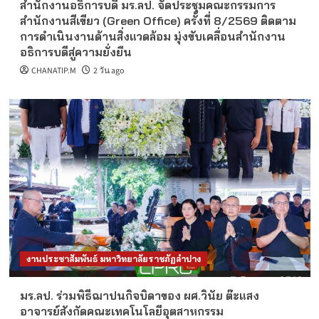
สำนักงานอธิการบดี มร.ลป. จัดประชุมคณะกรรมการ
สำนักงานสีเขียว (Green Office) ครั้งที่ 8/2569 ติดตาม
การดำเนินงานด้านสิ่งแวดล้อม มุ่งขับเคลื่อนสำนักงาน
อธิการบดีสู่ความยั่งยืน
CHANATIP.M
2 วัน ago
งานประชาสัมพันธ์ มหาวิทยาลัยราชภัฏลำปาง
มร.ลป. ร่วมพิธีฌาปนกิจบิดาของ ผศ.วินัย ต๊ะแสง
อาจารย์สังกัดคณะเทคโนโลยีอุตสาหกรรม