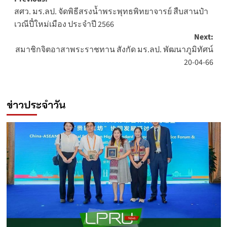
Post
สศว. มร.ลป. จัดพิธีสรงน้ำพระพุทธพิทยาจารย์ สืบสานป๋า
navigation
เวณีปี๋ใหม่เมือง ประจำปี 2566
Next:
สมาชิกจิตอาสาพระราชทาน สังกัด มร.ลป. พัฒนาภูมิทัศน์
20-04-66
ข่าวประจำวัน