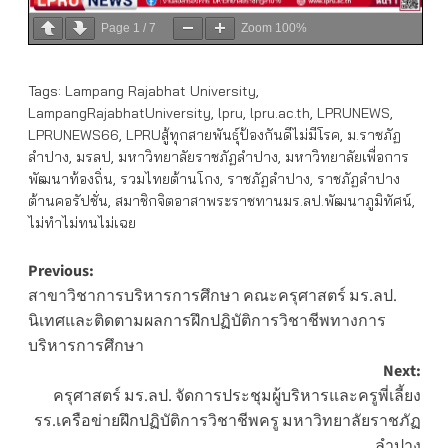
Page
1
/
7
Zoom
100%
Tags:
Lampang Rajabhat University
,
LampangRajabhatUniversity
,
lpru
,
lpru.ac.th
,
LPRUNEWS
,
LPRUNEWS66
,
LPRUสู้ทุกสายพันธุ์ป้องกันดีไม่มีโรค
,
ม.ราชภัฏ
ลำปาง
,
มรลป
,
มหาวิทยาลัยราชภัฏลำปาง
,
มหาวิทยาลัยเพื่อการ
พัฒนาท้องถิ่น
,
รวมไทยต้านโกง
,
ราชภัฏลำปาง
,
ราชภัฏลำปาง
ต้านคอรัปชั่น
,
สมาชิกจิตอาสาพระราชทานมร.ลป.พัฒนาภูมิทัศน์
,
ไม่ทำไม่ทนไม่เฉย
Post
Previous:
สาขาวิชาการบริหารการศึกษา คณะครุศาสตร์ มร.ลป.
navigation
นิเทศและติดตามผลการฝึกปฏิบัติการวิชาชีพทางการ
บริหารการศึกษา
Next:
ครุศาสตร์ มร.ลป. จัดการประชุมผู้บริหารและครูพี่เลี้ยง
รร.เครือข่ายฝึกปฏิบัติการวิชาชีพครู มหาวิทยาลัยราชภัฏ
ลำปาง