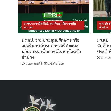
งานประชาสัมพันธ์ มหาวิทยาลัยราชภัฏ
งานประช
ลำปาง
ลำปาง
มร.ลป. ร่วมประชุมปรึกษาหารือ
มร.ลป. 
และวิพากษ์กรอบวาระวิจัยและ
นักศึกษ
นวัตกรรม เพื่อการพัฒนาจังหวัด
ประจำป
ลำปาง
CHANAT
หอมนวล ศรีริ
1 ชั่วโมง ago