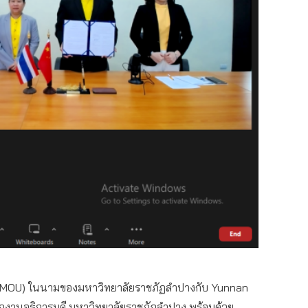
าการ (MOU) ในนามของมหาวิทยาลัยราชภัฏลำปางกับ Yunnan
กงานอธิการบดี มหาวิทยาลัยราชภัฏลำปาง พร้อมด้วย