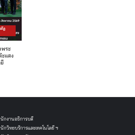
ภัฏ
วดพระ
ต๊ะแสง
ยี
นักงานอธิการบดี
นักวิทยบริการและเทคโนโลยี ฯ