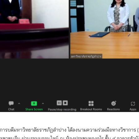
รักษ์ อธิการบดีมหาวิทยาลัยราชภัฏลำปาง ได้ลงนามความร่วมมือทางวิช
ะชาชนจีน ผ่านระบบออนไลน์ ณ ห้องประชุมทองอุไร ชั้น ๔ อาคารสำนั