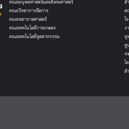
คณะมนุษยศาสตร์และสังคมศาสตร์
สำ
คณะวิทยาการจัดการ
สถ
คณะพยาบาลศาสตร์
โร
คณะเทคโนโลยีการเกษตร
งา
คณะเทคโนโลยีอุตสาหกรรม
อุ
ศู
หม
โค
สำ