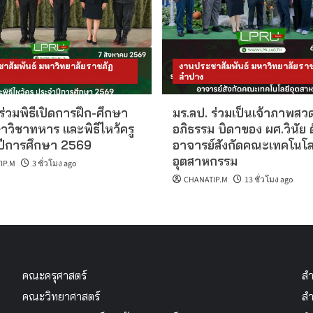
าสัมพันธ์ มหาวิทยาลัยราชภัฏ
งานประชาสัมพันธ์ มหาวิทยาลัยราช
ลำปาง
ร่วมพิธีเปิดการฝึก-ศึกษา
มร.ลป. ร่วมเป็นเจ้าภาพส
าวิชาทหาร และพิธีไหว้ครู
อภิธรรม บิดาของ ผศ.วินัย 
ีการศึกษา 2569
อาจารย์สังกัดคณะเทคโนโล
อุตสาหกรรม
IP.M
3 ชั่วโมง ago
CHANATIP.M
13 ชั่วโมง ago
คณะครุศาสตร์
สำ
คณะวิทยาศาสตร์
สำ