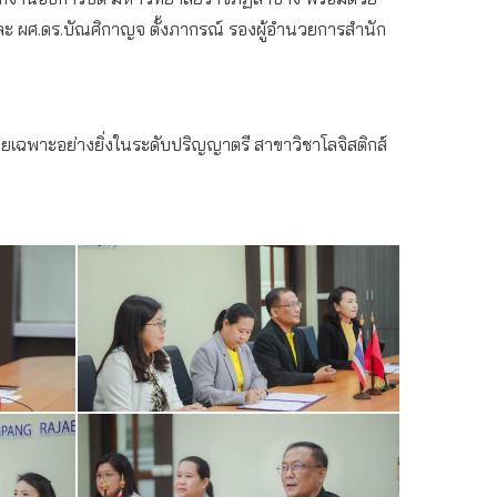
 และ ผศ.ดร.บัณศิกาญจ ตั้งภากรณ์ รองผู้อำนวยการสำนัก
ยเฉพาะอย่างยิ่งในระดับปริญญาตรี สาขาวิชาโลจิสติกส์