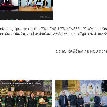
iversity
,
lpru
,
lpru.ac.th
,
LPRUNEWS
,
LPRUNEWS67
,
LPRUสู้ทุกสายพันธุ
อการพัฒนาท้องถิ่น
,
รวมไทยต้านโกง
,
ราชภัฏลำปาง
,
ราชภัฏลำปางต้านคอรัป
มร.ลป. จัดพิธีลงนาม MOU ควา