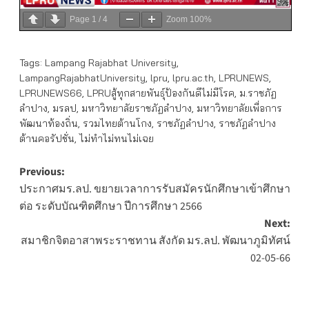
Page
1
/
4
Zoom
100%
Tags:
Lampang Rajabhat University
,
LampangRajabhatUniversity
,
lpru
,
lpru.ac.th
,
LPRUNEWS
,
LPRUNEWS66
,
LPRUสู้ทุกสายพันธุ์ป้องกันดีไม่มีโรค
,
ม.ราชภัฏ
ลำปาง
,
มรลป
,
มหาวิทยาลัยราชภัฏลำปาง
,
มหาวิทยาลัยเพื่อการ
พัฒนาท้องถิ่น
,
รวมไทยต้านโกง
,
ราชภัฏลำปาง
,
ราชภัฏลำปาง
ต้านคอรัปชั่น
,
ไม่ทำไม่ทนไม่เฉย
Post
Previous:
ประกาศมร.ลป. ขยายเวลาการรับสมัครนักศึกษาเข้าศึกษา
navigation
ต่อ ระดับบัณฑิตศึกษา ปีการศึกษา 2566
Next:
สมาชิกจิตอาสาพระราชทาน สังกัด มร.ลป. พัฒนาภูมิทัศน์
02-05-66