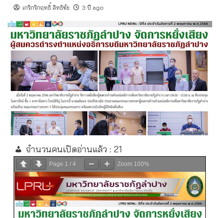
เกริกริกฤทธิ์ สิทธิชัย
3 ปี ago
จำนวนคนเปิดอ่านแล้ว :
21
Page
1
/
4
Zoom
100%