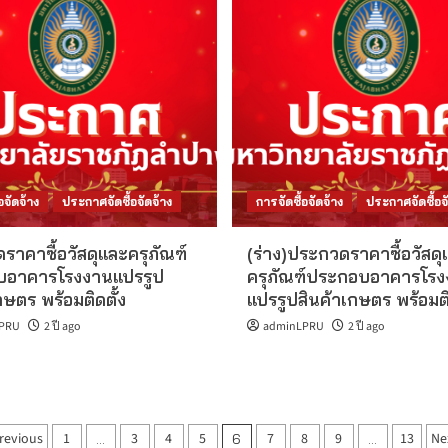
อจัดจ้าง
ประกาศจัดซื้อจัดจ้าง
การจัดซื้อจัดจ้าง
ประกาศจัดซื้อจั
าคาซื้อวัสดุและครุภัณฑ์
(ร่าง)ประกวดราคาซื้อวัสดุ
บอาคารโรงงานแปรรูป
ครุภัณฑ์ประกอบอาคารโร
กษตร พร้อมติดตั้ง
แปรรูปสินค้าเกษตร พร้อมติ
PRU
2 ปี ago
adminLPRU
2 ปี ago
Posts
revious
1
3
4
5
7
8
9
13
Ne
…
6
…