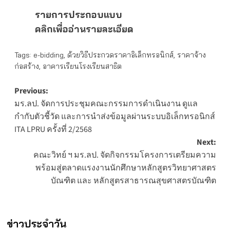
รายการประกอบแบบ
คลิกเพื่ออ่านรายละเอียด
Tags:
e-bidding
,
ด้วยวิธีประกวดราคาอิเล็กทรอนิกส์
,
ราคาจ้าง
ก่อสร้าง
,
อาคารเรียนโรงเรียนสาธิต
Post
Previous:
มร.ลป. จัดการประชุมคณะกรรมการดำเนินงาน ดูแล
navigation
กำกับตัวชี้วัด และการนำส่งข้อมูลผ่านระบบอิเล็กทรอนิกส์
ITA LPRU ครั้งที่ 2/2568
Next:
คณะวิทย์ ฯ มร.ลป. จัดกิจกรรมโครงการเตรียมความ
พร้อมสู่ตลาดแรงงานนักศึกษาหลักสูตรวิทยาศาสตร
บัณฑิต และ หลักสูตรสาธารณสุขศาสตรบัณฑิต
ข่าวประจำวัน