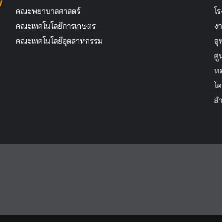
คณะพยาบาลศาสตร์
โร
คณะเทคโนโลยีการเกษตร
งา
คณะเทคโนโลยีอุตสาหกรรม
อุ
ศู
หม
โค
สำ