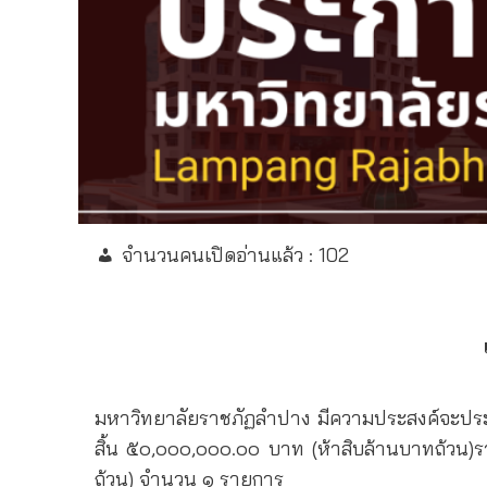
จำนวนคนเปิดอ่านแล้ว :
102
มหาวิทยาลัยราชภัฏลําปาง มีความประสงค์จะประก
สิ้น ๕๐,๐๐๐,๐๐๐.๐๐ บาท (ห้าสิบล้านบาทถ้วน)ร
ถ้วน) จํานวน ๑ รายการ