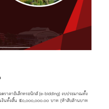
ต
ดราคาอิเล็กทรอนิกส์ (e-bidding) งบประมาณทั้ง
งินทั้งสิ้น ๕๐,๐๐๐,๐๐๐.๐๐ บาท (ห้าสิบล้านบาท