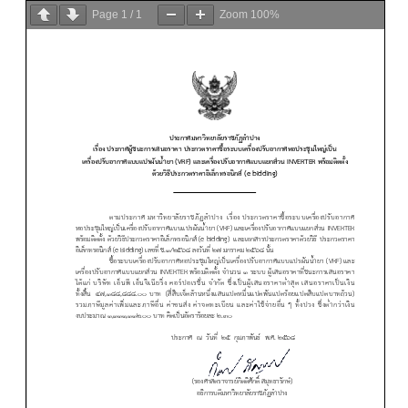
Page
1
/
1
Zoom
100%