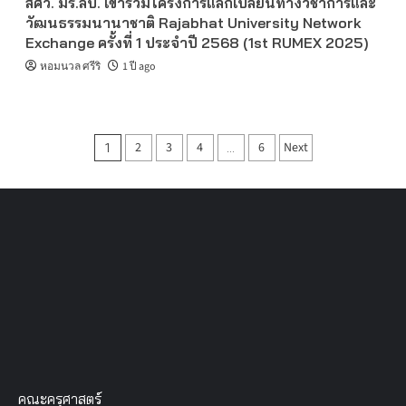
สศว. มร.ลป. เข้าร่วมโครงการแลกเปลี่ยนทางวิชาการและ
วัฒนธรรมนานาชาติ Rajabhat University Network
Exchange ครั้งที่ 1 ประจำปี 2568 (1st RUMEX 2025)
หอมนวล ศรีริ
1 ปี ago
Posts
2
3
4
6
Next
1
…
pagination
คณะครุศาสตร์