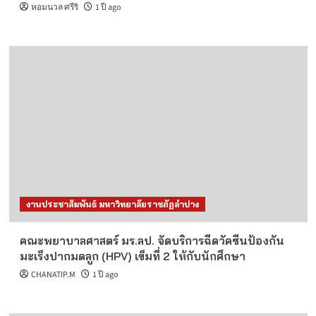
หอมนวล ศรีริ
1 ปี ago
งานประชาสัมพันธ์ มหาวิทยาลัยราชภัฏลำปาง
คณะพยาบาลศาสตร์ มร.ลป. จัดบริการฉีดวัคซีนป้องกัน
มะเร็งปากมดลูก (HPV) เข็มที่ 2 ให้กับนักศึกษา
CHANATIP.M
1 ปี ago