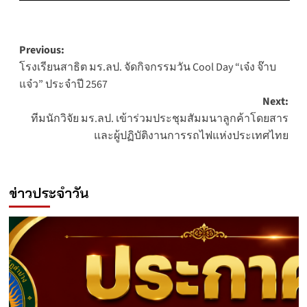
Post
Previous:
โรงเรียนสาธิต มร.ลป. จัดกิจกรรมวัน Cool Day “เจ๋ง จ๊าบ
navigation
แจ๋ว” ประจำปี 2567
Next:
ทีมนักวิจัย มร.ลป. เข้าร่วมประชุมสัมมนาลูกค้าโดยสาร
และผู้ปฏิบัติงานการรถไฟแห่งประเทศไทย
ข่าวประจำวัน