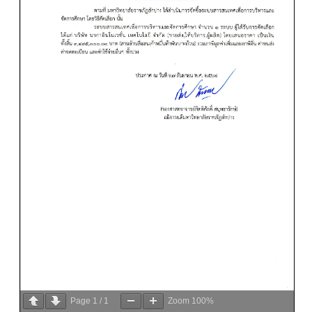
Page
1
/
1
Zoom
100%