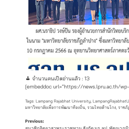
จำนวนคนเปิดอ่านแล้ว :
13
[embeddoc url=”https://news.lpru.ac.th/w
Tags:
Lampang Rajabhat University
,
LampangRajabhatUn
มหาวิทยาลัยเพื่อการพัฒนาท้องถิ่น
,
รวมไทยต้านโกง
,
ราชภั
Post
Previous:
สมาชิกจิตอาสาพระราชทาน สังกัด มร.ลป. พัฒนาภูมิ